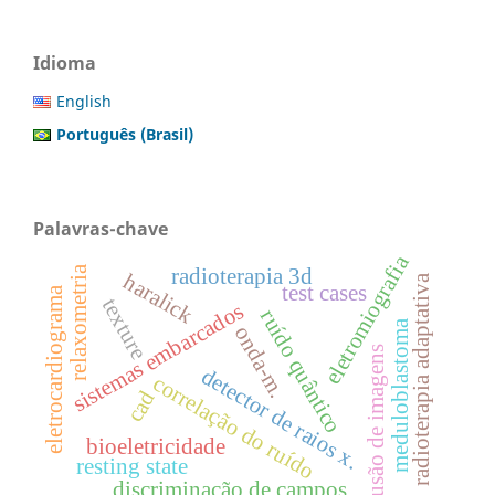
Idioma
English
Português (Brasil)
Palavras-chave
eletromiografia
relaxometria
radioterapia 3d
haralick
radioterapia adaptativa
test cases
eletrocardiograma
texture
sistemas embarcados
ruído quântico
meduloblastoma
onda-m.
fusão de imagens
detector de raios x.
correlação do ruído
cad
bioeletricidade
resting state
discriminação de campos