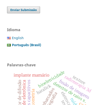
Enviar Submissão
Idioma
English
Português (Brasil)
Palavras-chave
bioeletricidade
implante mamário
radioterapia 3d
texture
fusão de imagens
tensor de difusão
eletrodos capacitivos
densidade eletrônica
detector de raios x.
haralick
relaxometria
cad