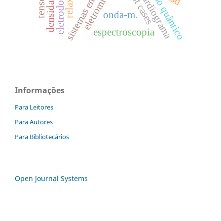
sistemas embarcados
eletrocardiograma
eletromiografia
ruído quântico
test cases
onda-m.
espectroscopia
Informações
Para Leitores
Para Autores
Para Bibliotecários
Open Journal Systems