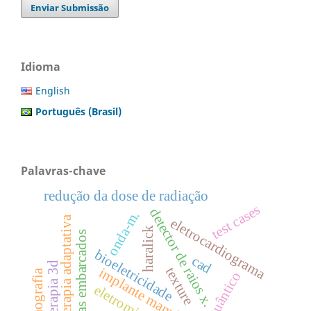
Enviar Submissão
Idioma
English
Português (Brasil)
Palavras-chave
redução da dose de radiação
test cases
detector de raios x.
onda-m.
radioterapia adaptativa
eletrocardiograma
haralick
sistemas embarcados
bioeletricidade
cad
radioterapia 3d
texture
implante mamário
pletismografia
ruído quântico