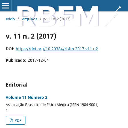
Início
/
Arquivos
/
v. 11 n. 2 (2017)
v. 11 n. 2 (2017)
DOI:
https://doi.org/10.29384/rbfm.2017.v11.n2
Publicado:
2017-12-04
Editorial
Volume 11 Número 2
Associação Brasileira de Física Médica (ISSN 1984-9001)
1
PDF