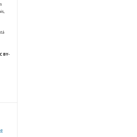
s
is,
stá
C BY-
de