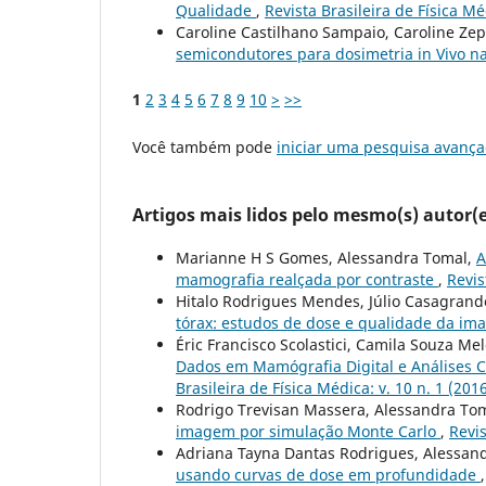
Qualidade
,
Revista Brasileira de Física Mé
Caroline Castilhano Sampaio, Caroline Zepp
semicondutores para dosimetria in Vivo n
1
2
3
4
5
6
7
8
9
10
>
>>
Você também pode
iniciar uma pesquisa avança
Artigos mais lidos pelo mesmo(s) autor(e
Marianne H S Gomes, Alessandra Tomal,
A
mamografia realçada por contraste
,
Revis
Hitalo Rodrigues Mendes, Júlio Casagrand
tórax: estudos de dose e qualidade da i
Éric Francisco Scolastici, Camila Souza Me
Dados em Mamógrafia Digital e Análises 
Brasileira de Física Médica: v. 10 n. 1 (201
Rodrigo Trevisan Massera, Alessandra To
imagem por simulação Monte Carlo
,
Revis
Adriana Tayna Dantas Rodrigues, Alessan
usando curvas de dose em profundidade