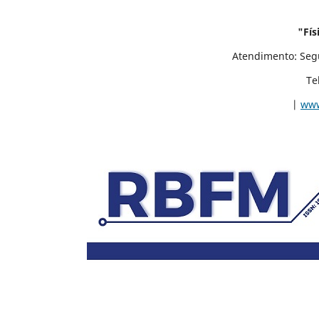
"Físi
Atendimento: Segunda á Sexta-feir
Telefone/WhatsApp: (
|
www