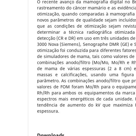
O recente avanço da mamografia digital no B
rastreamento do câncer mamário e as evidência
otimização, quando comparadas à mamografia 
novos parâmetros de qualidade sejam incluíd
que as condições de otimização sejam revista
determinar a técnica radiográfica otimizad
detecção (CR e DR) em uso em três unidades 
3000 Nova (Siemens), Senographe DMR (GE) e 
otimização foi conduzida para diferentes fatore
de simuladores de mama, tais como valores de k
combinações anodo/filtro (Mo/Mo, Mo/Rh e Rh
de mama de várias espessuras (2 a 8 cm) e
massas e calcificações, usando uma figur
parâmetro. As combinações anodo/filtro que p
valores de FOM foram Mo/Rh para o equipam
Rh/Rh para ambos os equipamentos da marca 
espectros mais energéticos de cada unidade.
tendência de aumento do kV que maximiza
espessura.
Downloads