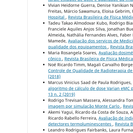
Vivian Heidorne Guerra, Denise Yanikian N
Freitas, Márcio Sawamura, Eloisa Gebrim,
Hospital
,
Revista Brasileira de Física Médic
Tadeu Takao Almodovar Kubo, Rodrigo Bia
Franciele Aquiles Anjos Silva, Jonathan Bu
Almeida, Nathália Fernandes Alves, Faber
Mamede,
Avaliação dos serviços de Medic
qualidade dos equipamentos
,
Revista Bras
Maria Rosangela Soares,
Avaliação dosimé
cônico
,
Revista Brasileira de Física Médica:
Noé Ricardo Timm, Magali Carvalho Borge
Controle de Qualidade de Radioterapia d
(2018)
Marcus Vinicius Saad de Paula Rodrigues, 
algoritmo de cálculo de dose Varian eMC 
13 n. 2 (2019)
Rodrigo Trevisan Massera, Alessandra To
imagem por simulação Monte Carlo
,
Revis
Akemi Yagui, Ricardo da Costa de Souza, 
Ricardo Rabello Ferreira,
Avaliação de índi
detectores termoluminescentes
,
Revista B
Leandro Rodrigues Fairbanks, Laura Furna