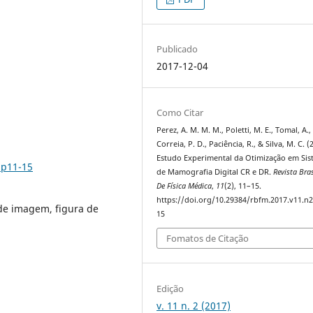
Publicado
2017-12-04
Como Citar
Perez, A. M. M. M., Poletti, M. E., Tomal, A.,
Correia, P. D., Paciência, R., & Silva, M. C. (
Estudo Experimental da Otimização em Si
.p11-15
de Mamografia Digital CR e DR.
Revista Bras
De Física Médica
,
11
(2), 11–15.
https://doi.org/10.29384/rbfm.2017.v11.n2
de imagem, figura de
15
Fomatos de Citação
Edição
v. 11 n. 2 (2017)