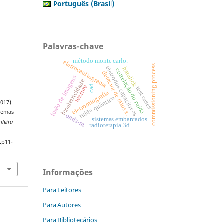
Português (Brasil)
Palavras-chave
método monte carlo.
eletrocardiograma
commissioning process
eletrodos capacitivos
haralick
correlação do ruído
detector de raios x.
fusão de imagens
bioeletricidade
cad
texture
test cases
eletromiografia
ruído quântico
2017).
stemas
onda-m.
sistemas embarcados
ileira
radioterapia 3d
.p11-
Informações
Para Leitores
Para Autores
Para Bibliotecários