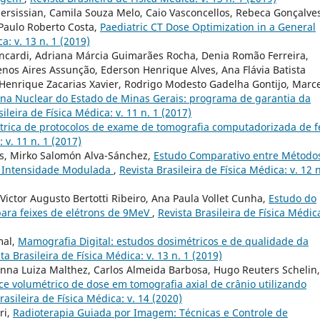
ersissian, Camila Souza Melo, Caio Vasconcellos, Rebeca Gonçalve
 Paulo Roberto Costa,
Paediatric CT Dose Optimization in a General
a: v. 13 n. 1 (2019)
ncardi, Adriana Márcia Guimarães Rocha, Denia Romão Ferreira,
enos Aires Assunção, Ederson Henrique Alves, Ana Flávia Batista
 Henrique Zacarias Xavier, Rodrigo Modesto Gadelha Gontijo, Marc
ina Nuclear do Estado de Minas Gerais: programa de garantia da
ileira de Física Médica: v. 11 n. 1 (2017)
trica de protocolos de exame de tomografia computadorizada de f
 v. 11 n. 1 (2017)
s, Mirko Salomón Alva-Sánchez,
Estudo Comparativo entre Método
e Intensidade Modulada
,
Revista Brasileira de Física Médica: v. 12 n
Victor Augusto Bertotti Ribeiro, Ana Paula Vollet Cunha,
Estudo do
para feixes de elétrons de 9MeV
,
Revista Brasileira de Física Médica
mal,
Mamografia Digital: estudos dosimétricos e de qualidade da
ta Brasileira de Física Médica: v. 13 n. 1 (2019)
Anna Luiza Malthez, Carlos Almeida Barbosa, Hugo Reuters Schelin,
ce volumétrico de dose em tomografia axial de crânio utilizando
rasileira de Física Médica: v. 14 (2020)
ri,
Radioterapia Guiada por Imagem: Técnicas e Controle de