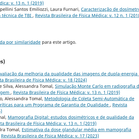
dica: v. 13 n. 1 (2019)
ellini Santos Emiliozzi, Laura Furnari,
Caracterização de dosímetr
a técnica de TBI
,
Revista Brasileira de Física Médica: v. 12 n. 1 (201
da por similaridade
para este artigo.
s)
valiação da melhoria da qualidade das imagens de dupla-energia
ta Brasileira de Física Médica: v. 18 (2024)
e Silva, Alessandra Tomal,
Simulação Monte Carlo em radiografia 
magem
,
Revista Brasileira de Física Médica: v. 13 n. 1 (2019)
lo, Alessandra Tomal,
Metodologia de Coleta Semi-Automática de
Críticas para um Programa de Garantia de Qualidade
,
Revista
6)
mal,
Mamografia Digital: estudos dosimétricos e de qualidade da
ta Brasileira de Física Médica: v. 13 n. 1 (2019)
dra Tomal,
Estimativa da dose glandular média em mamografia
,
Revista Brasileira de Física Médica: v. 17 (2023)