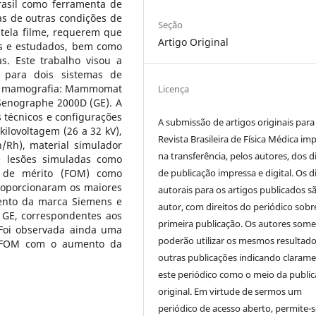
rasil como ferramenta de
s de outras condições de
Seção
tela filme, requerem que
Artigo Original
os e estudados, bem como
s. Este trabalho visou a
a para dois sistemas de
de mamografia: Mammomat
Licença
Senographe 2000D (GE). A
s técnicos e configurações
A submissão de artigos originais para
ilovoltagem (26 a 32 kV),
Revista Brasileira de Física Médica imp
/Rh), material simulador
na transferência, pelos autores, dos d
 lesões simuladas como
de publicação impressa e digital. Os d
a de mérito (FOM) como
roporcionaram os maiores
autorais para os artigos publicados s
ento da marca Siemens e
autor, com direitos do periódico sobr
GE, correspondentes aos
primeira publicação. Os autores som
 Foi observada ainda uma
poderão utilizar os mesmos resultad
 FOM com o aumento da
outras publicações indicando claram
este periódico como o meio da publi
original. Em virtude de sermos um
periódico de acesso aberto, permite-s