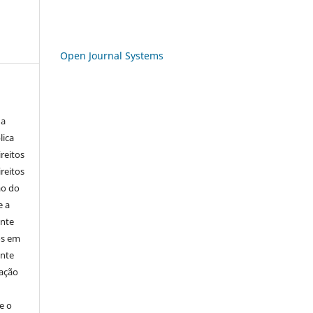
Open Journal Systems
 a
lica
ireitos
ireitos
ão do
e a
ente
os em
ente
cação
e o