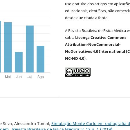
uso gratuito dos artigos em aplicaçõe
educacionais, científicas, não comercia
desde que citada a fonte.
A Revista Brasileira de Física Médica e
sob a
Licença Creative Commons
Attribution-NonCommercial-
NoDerivatives 4.0 International (C
NC-ND 4.0)
.
e Silva, Alessandra Tomal,
Simulação Monte Carlo em radiografia 
magem
,
Revista Brasileira de Física Médica: v. 13 n. 1 (2019)