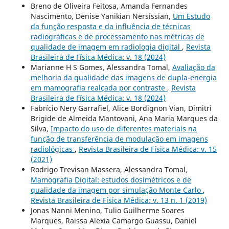
Breno de Oliveira Feitosa, Amanda Fernandes
Nascimento, Denise Yanikian Nersissian,
Um Estudo
da função resposta e da influência de técnicas
radiográficas e de processamento nas métricas de
qualidade de imagem em radiologia digital
,
Revista
Brasileira de Física Médica: v. 18 (2024)
Marianne H S Gomes, Alessandra Tomal,
Avaliação da
melhoria da qualidade das imagens de dupla-energia
em mamografia realçada por contraste
,
Revista
Brasileira de Física Médica: v. 18 (2024)
Fabrício Nery Garrafiel, Alice Bordignon Vian, Dimitri
Brigide de Almeida Mantovani, Ana Maria Marques da
Silva,
Impacto do uso de diferentes materiais na
função de transferência de modulação em imagens
radiológicas
,
Revista Brasileira de Física Médica: v. 15
(2021)
Rodrigo Trevisan Massera, Alessandra Tomal,
Mamografia Digital: estudos dosimétricos e de
qualidade da imagem por simulação Monte Carlo
,
Revista Brasileira de Física Médica: v. 13 n. 1 (2019)
Jonas Nanni Menino, Tulio Guilherme Soares
Marques, Raissa Alexia Camargo Guassu, Daniel