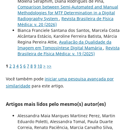
Molena Seraphim, Diana Rodrigues de Pina,
Comparison between Semi-Automated and Manual
Methodologies for MTF Determination in a Digital
Radiography System
,
Revista Brasileira de Física
Médica: v. 20 (2026)
Bianca Franciele Santana dos Santos, Marcela Costa
Alcântara Estácio, Karoline Ferreira Batista, Márcia
Regina Pereira Attie,
Avaliação da Qualidade da
Imagem em Tomossíntese Digital Mamária
,
Revista
Brasileira de Física Médica: v. 19 (2025)
1
2
3
4
5
6
7
8
9
10
>
>>
Você também pode
iniciar uma pesquisa avançada por
similaridade
para este artigo.
Artigos mais lidos pelo mesmo(s) autor(es)
Alessandra Maia Marques Martinez Perez, Martin
Eduardo Poletti, Alessandra Tomal, Paula Duarte
Correia, Renato Paciência, Marcia Carvalho Silva,