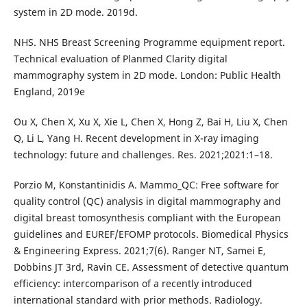
system in 2D mode. 2019d.
NHS. NHS Breast Screening Programme equipment report.
Technical evaluation of Planmed Clarity digital
mammography system in 2D mode. London: Public Health
England, 2019e
Ou X, Chen X, Xu X, Xie L, Chen X, Hong Z, Bai H, Liu X, Chen
Q, Li L, Yang H. Recent development in X-ray imaging
technology: future and challenges. Res. 2021;2021:1–18.
Porzio M, Konstantinidis A. Mammo_QC: Free software for
quality control (QC) analysis in digital mammography and
digital breast tomosynthesis compliant with the European
guidelines and EUREF/EFOMP protocols. Biomedical Physics
& Engineering Express. 2021;7(6). Ranger NT, Samei E,
Dobbins JT 3rd, Ravin CE. Assessment of detective quantum
efficiency: intercomparison of a recently introduced
international standard with prior methods. Radiology.