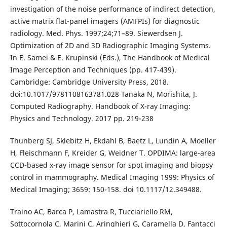
investigation of the noise performance of indirect detection,
active matrix flat-panel imagers (AMFPIs) for diagnostic
radiology. Med. Phys. 1997;24;71–89. Siewerdsen J.
Optimization of 2D and 3D Radiographic Imaging Systems.
In E. Samei & E. Krupinski (Eds.), The Handbook of Medical
Image Perception and Techniques (pp. 417-439).
Cambridge: Cambridge University Press, 2018.
doi:10.1017/9781108163781.028 Tanaka N, Morishita, J.
Computed Radiography. Handbook of X-ray Imaging:
Physics and Technology. 2017 pp. 219-238
Thunberg SJ, Sklebitz H, Ekdahl B, Baetz L, Lundin A, Moeller
H, Fleischmann F, Kreider G, Weidner T. OPDIMA: large-area
CCD-based x-ray image sensor for spot imaging and biopsy
control in mammography. Medical Imaging 1999: Physics of
Medical Imaging; 3659: 150-158. doi 10.1117/12.349488.
Traino AC, Barca P, Lamastra R, Tucciariello RM,
Sottocornola C, Marini C, Aringhieri G, Caramella D, Fantacci