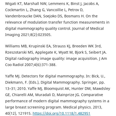
Wigati KT, Marshall NW, Lemmens K, Binst J, Jacobs A,
Cockmartin L, Zhang G, Vancoillie L, Petrov D,
Vandenbroucke DAN, Soejoko DS, Bosmans H. On the
relevance of modulation transfer function measurements in
digital mammography quality control. Journal of Medical
Imaging 2021;8(2):023505.
Williams MB, Krupinski EA, Strauss KJ, Breeden WK 3rd,
Rzeszotarski MS, Applegate K, Wyatt M, Bjork S, Seibert JA.
Digital radiography image quality: image acquisition. J Am
Coo Radiol 2007;4(6):371-388.
Yaffe MJ. Detectors for digital mammography. In: Bick, U.,
Diekmann, F. (Eds.), Digital Mammography. Springer, pp.
13–31; 2010. Yaffe MJ, Bloomquist AK, Hunter DM, Mawdsley
GE, Chiarelli AM, Muradali D, Mainprize JG. Comparative
performance of modern digital mammography systems in a
large breast screening program. Medical physics. 2013,
40(12), 121915.
https://doi.org/10.1118/1.482951