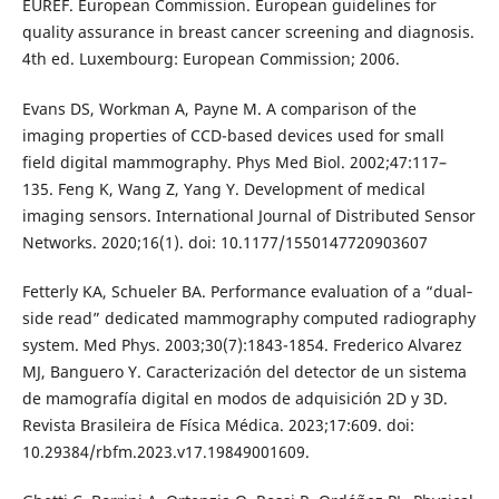
EUREF. European Commission. European guidelines for
quality assurance in breast cancer screening and diagnosis.
4th ed. Luxembourg: European Commission; 2006.
Evans DS, Workman A, Payne M. A comparison of the
imaging properties of CCD-based devices used for small
field digital mammography. Phys Med Biol. 2002;47:117–
135. Feng K, Wang Z, Yang Y. Development of medical
imaging sensors. International Journal of Distributed Sensor
Networks. 2020;16(1). doi: 10.1177/1550147720903607
Fetterly KA, Schueler BA. Performance evaluation of a “dual‐
side read” dedicated mammography computed radiography
system. Med Phys. 2003;30(7):1843-1854. Frederico Alvarez
MJ, Banguero Y. Caracterización del detector de un sistema
de mamografía digital en modos de adquisición 2D y 3D.
Revista Brasileira de Física Médica. 2023;17:609. doi:
10.29384/rbfm.2023.v17.19849001609.