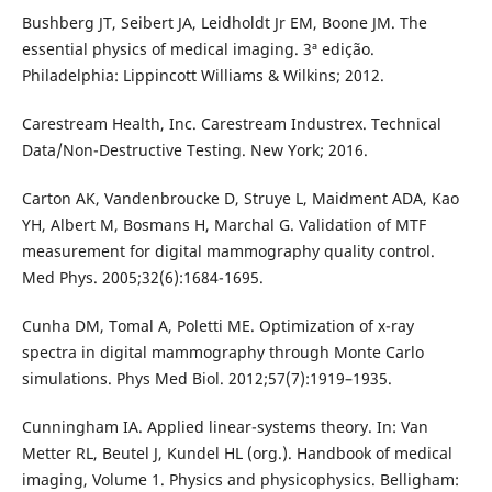
Bushberg JT, Seibert JA, Leidholdt Jr EM, Boone JM. The
essential physics of medical imaging. 3ª edição.
Philadelphia: Lippincott Williams & Wilkins; 2012.
Carestream Health, Inc. Carestream Industrex. Technical
Data/Non-Destructive Testing. New York; 2016.
Carton AK, Vandenbroucke D, Struye L, Maidment ADA, Kao
YH, Albert M, Bosmans H, Marchal G. Validation of MTF
measurement for digital mammography quality control.
Med Phys. 2005;32(6):1684-1695.
Cunha DM, Tomal A, Poletti ME. Optimization of x-ray
spectra in digital mammography through Monte Carlo
simulations. Phys Med Biol. 2012;57(7):1919–1935.
Cunningham IA. Applied linear-systems theory. In: Van
Metter RL, Beutel J, Kundel HL (org.). Handbook of medical
imaging, Volume 1. Physics and physicophysics. Belligham: