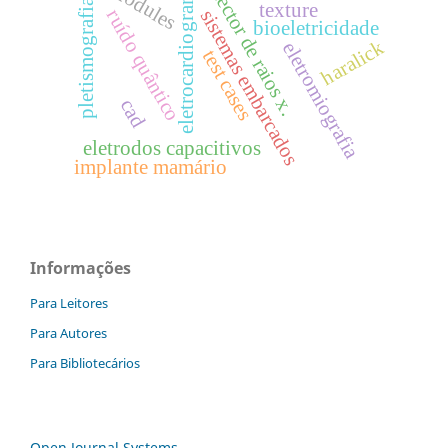
detector de raios x.
eletrocardiograma
pletismografia
texture
ruído quântico
sistemas embarcados
bioeletricidade
haralick
eletromiografia
test cases
cad
eletrodos capacitivos
implante mamário
Informações
Para Leitores
Para Autores
Para Bibliotecários
Open Journal Systems