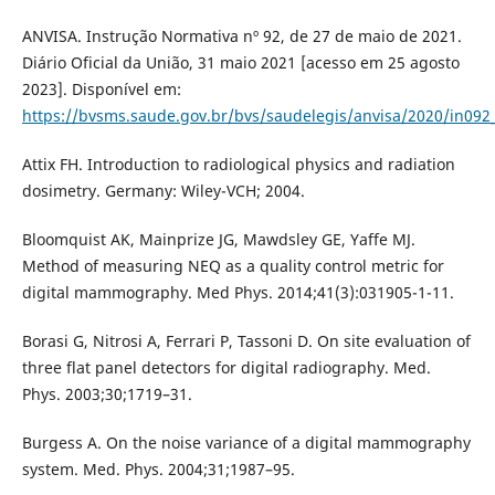
ANVISA. Instrução Normativa nº 92, de 27 de maio de 2021.
Diário Oficial da União, 31 maio 2021 [acesso em 25 agosto
2023]. Disponível em:
https://bvsms.saude.gov.br/bvs/saudelegis/anvisa/2020/in092
Attix FH. Introduction to radiological physics and radiation
dosimetry. Germany: Wiley-VCH; 2004.
Bloomquist AK, Mainprize JG, Mawdsley GE, Yaffe MJ.
Method of measuring NEQ as a quality control metric for
digital mammography. Med Phys. 2014;41(3):031905-1-11.
Borasi G, Nitrosi A, Ferrari P, Tassoni D. On site evaluation of
three flat panel detectors for digital radiography. Med.
Phys. 2003;30;1719–31.
Burgess A. On the noise variance of a digital mammography
system. Med. Phys. 2004;31;1987–95.