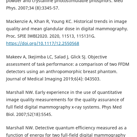
powder and crystalline photostimulable phosphors. Med
Phys. 2007;34 (8):3345-57.
Mackenzie A, Khan R, Young KC. Historical trends in image
quality and mean glandular dose in digital mammography.
Proc. SPIE IWBI2020. 2020, 11513, 115131G.
https://doi.org/10.1117/12.2550568
Makeev A, Ikejimba LC, Salad J, Glick SJ. Objective
assessment of task performance: a comparison of two FFDM
detectors using an anthropomorphic breast phantom.
Journal of Medical Imaging 2019;6(4): 043503.
Marshall NW. Early experience in the use of quantitative
image quality measurements for the quality assurance of
full field digital mammography x-ray systems. Phys Med
Biol. 2007;52(18):5545.
Marshall NW. Detective quantum efficiency measured as a
function of energy for two full-field digital mammography