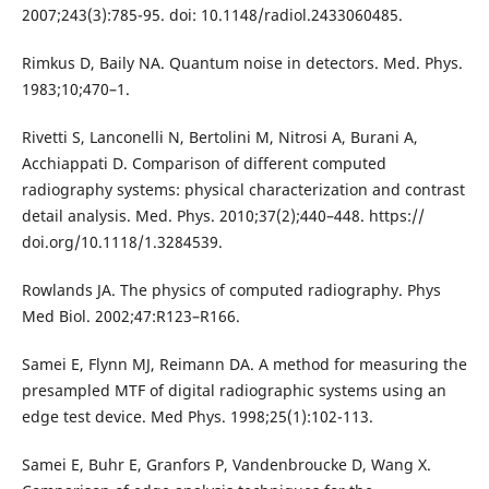
2007;243(3):785-95. doi: 10.1148/radiol.2433060485.
Rimkus D, Baily NA. Quantum noise in detectors. Med. Phys.
1983;10;470–1.
Rivetti S, Lanconelli N, Bertolini M, Nitrosi A, Burani A,
Acchiappati D. Comparison of different computed
radiography systems: physical characterization and contrast
detail analysis. Med. Phys. 2010;37(2);440–448. https://
doi.org/10.1118/1.3284539.
Rowlands JA. The physics of computed radiography. Phys
Med Biol. 2002;47:R123–R166.
Samei E, Flynn MJ, Reimann DA. A method for measuring the
presampled MTF of digital radiographic systems using an
edge test device. Med Phys. 1998;25(1):102-113.
Samei E, Buhr E, Granfors P, Vandenbroucke D, Wang X.