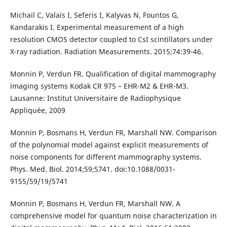
Michail C, Valais I, Seferis I, Kalyvas N, Fountos G,
Kandarakis I. Experimental measurement of a high
resolution CMOS detector coupled to CsI scintillators under
X-ray radiation. Radiation Measurements. 2015;74:39-46.
Monnin P, Verdun FR. Qualification of digital mammography
imaging systems Kodak CR 975 – EHR-M2 & EHR-M3.
Lausanne: Institut Universitaire de Radiophysique
Appliquée, 2009
Monnin P, Bosmans H, Verdun FR, Marshall NW. Comparison
of the polynomial model against explicit measurements of
noise components for different mammography systems.
Phys. Med. Biol. 2014;59;5741. doi:10.1088/0031-
9155/59/19/5741
Monnin P, Bosmans H, Verdun FR, Marshall NW. A
comprehensive model for quantum noise characterization in