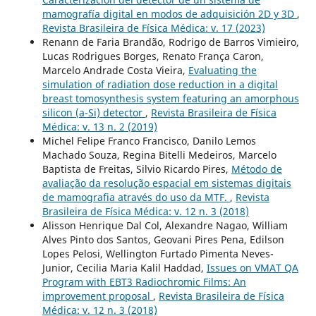
mamografía digital en modos de adquisición 2D y 3D
,
Revista Brasileira de Física Médica: v. 17 (2023)
Renann de Faria Brandão, Rodrigo de Barros Vimieiro,
Lucas Rodrigues Borges, Renato França Caron,
Marcelo Andrade Costa Vieira,
Evaluating the
simulation of radiation dose reduction in a digital
breast tomosynthesis system featuring an amorphous
silicon (a-Si) detector
,
Revista Brasileira de Física
Médica: v. 13 n. 2 (2019)
Michel Felipe Franco Francisco, Danilo Lemos
Machado Souza, Regina Bitelli Medeiros, Marcelo
Baptista de Freitas, Silvio Ricardo Pires,
Método de
avaliação da resolução espacial em sistemas digitais
de mamografia através do uso da MTF.
,
Revista
Brasileira de Física Médica: v. 12 n. 3 (2018)
Alisson Henrique Dal Col, Alexandre Nagao, William
Alves Pinto dos Santos, Geovani Pires Pena, Edilson
Lopes Pelosi, Wellington Furtado Pimenta Neves-
Junior, Cecilia Maria Kalil Haddad,
Issues on VMAT QA
Program with EBT3 Radiochromic Films: An
improvement proposal
,
Revista Brasileira de Física
Médica: v. 12 n. 3 (2018)