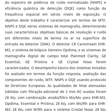
do espectro de potência de ruído normalizado (NNPS) e
eficiência quântica de detecção (DQE) como função da
frequência espacial em vários níveis de exposição. O
objetivo deste trabalho é caracterizar em termos de MTF,
NNPS e DQE vários sistemas de mamografia, determinando
suas características objetivas básicas de resolução e ruído
em diferentes níveis de kerma no ar na superfície de
entrada do detector (DAK). O detector CR Carestream EHR-
M3, o sistema de biópsia Siemens Opdima, e os sistemas de
mamografia digital de campo total Planmed Clarity, GE
Essential, GE Pristina e GE Crystal Nova foram
caracterizados. O desempenho básico dos sistemas testados
foi avaliado em termos da função resposta, avaliação das
componentes de ruído, MTF, NNPS e DQE usando protocolo
de Diretrizes Europeias. As qualidades de feixe atenuadas
(obtidas com filtração adicional de 2 mm Al) usadas foram
28 kV
com combinação anodo/filtro Mo/Mo para EHR-M3,
P
Opdima, Essential e Pristina; 28 kV
com Mo/Rh para EHR-
P
M3; 28 kV
com W/Rh para o sistema Crystal Nova; 28 kV
P
P