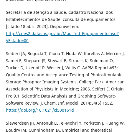
Secretaria de atenção à Saúde. Cadastro Nacional dos
Estabelecimentos de Saúde: consulta de equipamentos
[citado 18 abril 2023]. Disponível em:
http://cnes2.datasus.gov.br/Mod_Ind_Equipamento.asp?
VEstado=00
.
Seibert JA, Bogucki T, Ciona T, Huda W, Karellas A, Mercier J,
Samei E, Shepard JS, Stewart B, Strauss K, Suleiman O,
Tucker D, Uzenoff R, Weiser J, Willis C. AAPM Report #93:
Quality Control and Acceptance Testing of Photostimulable
Storage Phosphor Imaging Systems. College Park: American
Association of Physicists in Medicine; 2006. Seifert E. Origin
Pro 9.1: Scientific Data Analysis and Graphing Software-
Software Review. J. Chem. Inf. Model. 2014;54(5):1552.
https://doi.org/10.1021/ci500161d
Siewerdsen JH, Antonuk LE, el-Mohri Y, Yorkston J, Huang W,
Boudry JM, Cunningham IA. Empirical and theoretical