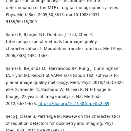
Comparison of edge analysis techniques for the
determination of the MTF of digital radiographic systems.
Phys. Med. Biol. 2005;50;3613. doi:10.1088/0031-
9155/50/15/009
Samei E, Ranger NT, Dobbins JT 3rd, Chen Y.
Intercomparison of methods for image quality
characterization. I. Modulation transfer function. Med Phys.
2006;33(5):1454-1465.
Samei E, Ikejimba LC, Harrawood BP, Rong J, Cunningham
IA, Flynn MJ. Report of AAPM Task Group 162: software for
planar image quality metrology. Med. Phys. 2018;45(2):e32–
e39. Schneider C, Rasband W, Eliceiri K. NIH Image to
ImageJ: 25 years of image analysis. Nat Methods.
2012;9:671–675.
https://doi.org/10.1038/nmeth.2089
Seco J, Clasie B, Partridge M. Review on the characteristics
of radiation detectors for dosimetry and imaging. Phys.
Med. Biol. 2014;59:R303–R347.