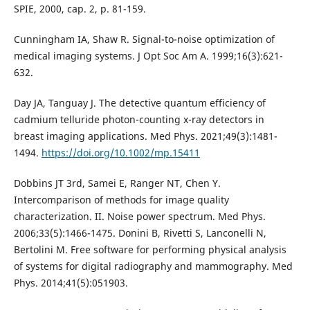
SPIE, 2000, cap. 2, p. 81-159.
Cunningham IA, Shaw R. Signal-to-noise optimization of
medical imaging systems. J Opt Soc Am A. 1999;16(3):621-
632.
Day JA, Tanguay J. The detective quantum efficiency of
cadmium telluride photon-counting x-ray detectors in
breast imaging applications. Med Phys. 2021;49(3):1481-
1494.
https://doi.org/10.1002/mp.15411
Dobbins JT 3rd, Samei E, Ranger NT, Chen Y.
Intercomparison of methods for image quality
characterization. II. Noise power spectrum. Med Phys.
2006;33(5):1466-1475. Donini B, Rivetti S, Lanconelli N,
Bertolini M. Free software for performing physical analysis
of systems for digital radiography and mammography. Med
Phys. 2014;41(5):051903.