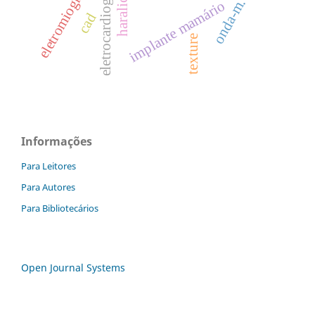
eletrocardiograma
eletromiografia
haralick
onda-m.
implante mamário
cad
texture
Informações
Para Leitores
Para Autores
Para Bibliotecários
Open Journal Systems