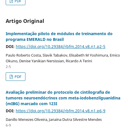
PDF
Artigo Original
Implementação piloto de módulos de treinamento do
programa EMERALD no Brasil
DOI:
https://doi.org/10.29384/rbfm.2014.v8.n1.p2-5
Paulo Roberto Costa, Slavik Tabakov, Elisabeth M Yoshimura, Emico
Okuno, Denise Yanikian Nersissian, Ricardo A Terini
2-5
PDF
Avaliação preliminar do protocolo de cintilografia de
tumores neuroendócrinos com meta-iodobenzilguanidina
(mIBG) marcado com 123I
DOI:
https://doi.org/10.29384/rbfm.2014.v8.n1.p6-9
Danillo Menezes Oliveira, Janaína Dutra Silvestre Mendes
6-9