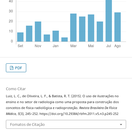
PDF
Como Citar
Luiz, L. C., de Oliveira, L. F., & Batista, R. T. (2015). O uso de ilustrações no
ensino e no setor de radiologia como uma proposta para construção dos
conceitos de física radiológica e radioproteção.
Revista Brasileira De Física
Médica
,
5
(3), 245–252. https://doi.org/10.29384/rbfm.2011.v5.n3.p245-252
Fomatos de Citação