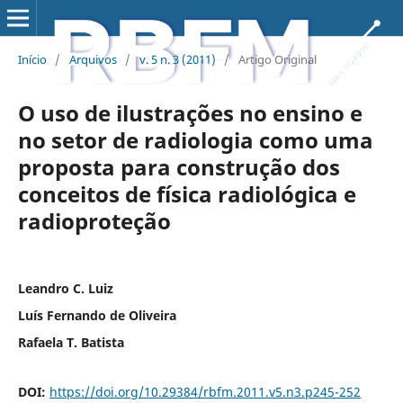
Início
/
Arquivos
/
v. 5 n. 3 (2011)
/
Artigo Original
O uso de ilustrações no ensino e
no setor de radiologia como uma
proposta para construção dos
conceitos de física radiológica e
radioproteção
Leandro C. Luiz
Luís Fernando de Oliveira
Rafaela T. Batista
DOI:
https://doi.org/10.29384/rbfm.2011.v5.n3.p245-252