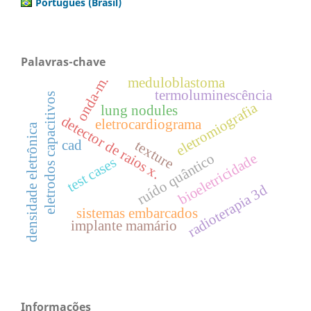
Português (Brasil)
Palavras-chave
onda-m.
meduloblastoma
termoluminescência
eletrodos capacitivos
eletromiografia
lung nodules
detector de raios x.
eletrocardiograma
densidade eletrônica
cad
texture
bioeletricidade
ruído quântico
test cases
radioterapia 3d
sistemas embarcados
implante mamário
Informações