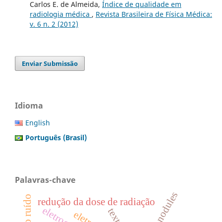
Carlos E. de Almeida,
Índice de qualidade em
radiologia médica
,
Revista Brasileira de Física Médica:
v. 6 n. 2 (2012)
Enviar Submissão
Idioma
English
Português (Brasil)
Palavras-chave
lung nodules
redução da dose de radiação
texture