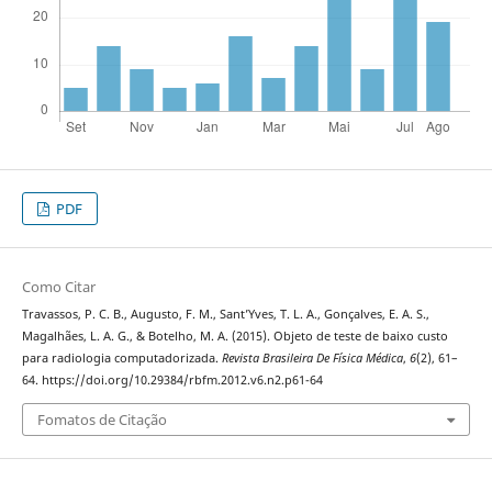
PDF
Como Citar
Travassos, P. C. B., Augusto, F. M., Sant’Yves, T. L. A., Gonçalves, E. A. S.,
Magalhães, L. A. G., & Botelho, M. A. (2015). Objeto de teste de baixo custo
para radiologia computadorizada.
Revista Brasileira De Física Médica
,
6
(2), 61–
64. https://doi.org/10.29384/rbfm.2012.v6.n2.p61-64
Fomatos de Citação