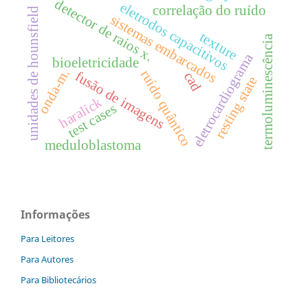
detector de raios x.
eletrodos capacitivos
correlação do ruído
unidades de hounsfield
sistemas embarcados
texture
termoluminescência
eletrocardiograma
bioeletricidade
onda-m.
ruído quântico
fusão de imagens
cad
resting state
haralick
test cases
meduloblastoma
Informações
Para Leitores
Para Autores
Para Bibliotecários