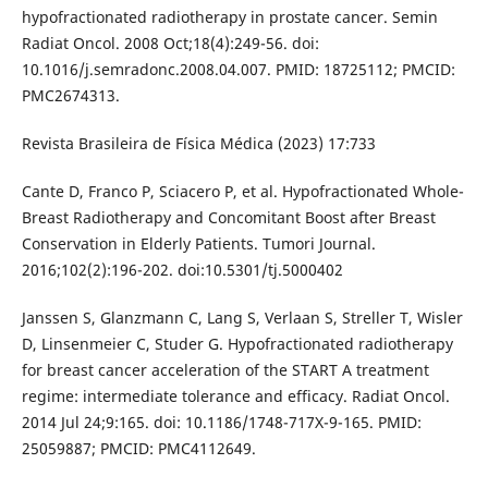
hypofractionated radiotherapy in prostate cancer. Semin
Radiat Oncol. 2008 Oct;18(4):249-56. doi:
10.1016/j.semradonc.2008.04.007. PMID: 18725112; PMCID:
PMC2674313.
Revista Brasileira de Física Médica (2023) 17:733
Cante D, Franco P, Sciacero P, et al. Hypofractionated Whole-
Breast Radiotherapy and Concomitant Boost after Breast
Conservation in Elderly Patients. Tumori Journal.
2016;102(2):196-202. doi:10.5301/tj.5000402
Janssen S, Glanzmann C, Lang S, Verlaan S, Streller T, Wisler
D, Linsenmeier C, Studer G. Hypofractionated radiotherapy
for breast cancer acceleration of the START A treatment
regime: intermediate tolerance and efficacy. Radiat Oncol.
2014 Jul 24;9:165. doi: 10.1186/1748-717X-9-165. PMID:
25059887; PMCID: PMC4112649.