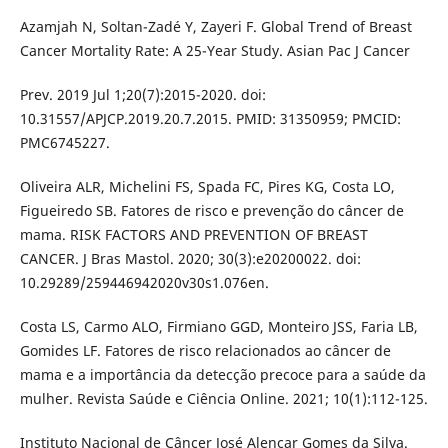
Azamjah N, Soltan-Zadé Y, Zayeri F. Global Trend of Breast
Cancer Mortality Rate: A 25-Year Study. Asian Pac J Cancer
Prev. 2019 Jul 1;20(7):2015-2020. doi:
10.31557/APJCP.2019.20.7.2015. PMID: 31350959; PMCID:
PMC6745227.
Oliveira ALR, Michelini FS, Spada FC, Pires KG, Costa LO,
Figueiredo SB. Fatores de risco e prevenção do câncer de
mama. RISK FACTORS AND PREVENTION OF BREAST
CANCER. J Bras Mastol. 2020; 30(3):e20200022. doi:
10.29289/259446942020v30s1.076en.
Costa LS, Carmo ALO, Firmiano GGD, Monteiro JSS, Faria LB,
Gomides LF. Fatores de risco relacionados ao câncer de
mama e a importância da detecção precoce para a saúde da
mulher. Revista Saúde e Ciência Online. 2021; 10(1):112-125.
Instituto Nacional de Câncer José Alencar Gomes da Silva.