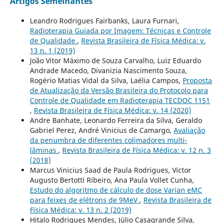
Artigos Semelhantes
Leandro Rodrigues Fairbanks, Laura Furnari,
Radioterapia Guiada por Imagem: Técnicas e Controle
de Qualidade
,
Revista Brasileira de Física Médica: v.
13 n. 1 (2019)
João Vitor Máximo de Souza Carvalho, Luiz Eduardo
Andrade Macedo, Divanizia Nascimento Souza,
Rogério Matias Vidal da Silva, Laélia Campos,
Proposta
de Atualização da Versão Brasileira do Protocolo para
Controle de Qualidade em Radioterapia TECDOC 1151
,
Revista Brasileira de Física Médica: v. 14 (2020)
Andre Banhate, Leonardo Ferreira da Silva, Geraldo
Gabriel Perez, André Vinicius de Camargo,
Avaliação
da penumbra de diferentes colimadores multi-
lâminas
,
Revista Brasileira de Física Médica: v. 12 n. 3
(2018)
Marcus Vinicius Saad de Paula Rodrigues, Victor
Augusto Bertotti Ribeiro, Ana Paula Vollet Cunha,
Estudo do algoritmo de cálculo de dose Varian eMC
para feixes de elétrons de 9MeV
,
Revista Brasileira de
Física Médica: v. 13 n. 2 (2019)
Hitalo Rodrigues Mendes, Júlio Casagrande Silva,