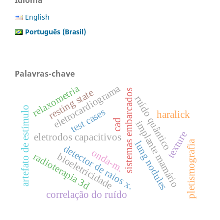
English
Português (Brasil)
Palavras-chave
eletrocardiograma
relaxometria
resting state
sistemas embarcados
ruído quântico
artefato de estímulo
test cases
haralick
cad
implante mamário
texture
eletrodos capacitivos
pletismografia
lung nodules
detector de raios x.
onda-m.
radioterapia 3d
bioeletricidade
correlação do ruído