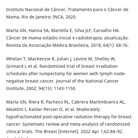
Instituto Nacional de Câncer. Tratamento para o Câncer de
Mama. Rio de Janeiro: INCA, 2020.
Marta GN, Hanna SA, Martella E, Silva JLF, Carvalho HA.
Câncer de mama estádio inicial e radioterapia: atualização.
Revista da Associação Médica Brasileira, 2018; 64(1): 68-76.
Whelan T, MacKenzie R, Julian J, Levine M, Shelley W,
Grimard L et al. Randomized trial of breast irradiation
schedules after lumpectomy for women with lymph node-
negative breast cancer. Journal of the National Cancer
Institute, 2002; 94(15): 1143-1150.
Marta GN, Riera R, Pacheco RL, Cabrera Martimbianco AL,
Meattini I, Kaidar-Person O, et al. Moderately
hypofractionated post-operative radiation therapy for breast
cancer: Systematic review and meta-analysis of randomized
clinical trials. The Breast [Internet]. 2022 Apr 1;62:84–92.