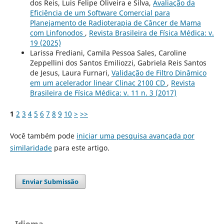
dos Reis, Luis Felipe Oliveira e Silva,
Avaliação da
Eficiência de um Software Comercial para
Planejamento de Radioterapia de Câncer de Mama
com Linfonodos
,
Revista Brasileira de Física Médica: v.
19 (2025)
Larissa Frediani, Camila Pessoa Sales, Caroline
Zeppellini dos Santos Emiliozzi, Gabriela Reis Santos
de Jesus, Laura Furnari,
Validação de Filtro Dinâmico
em um acelerador linear Clinac 2100 CD
,
Revista
Brasileira de Física Médica: v. 11 n. 3 (2017)
1
2
3
4
5
6
7
8
9
10
>
>>
Você também pode
iniciar uma pesquisa avançada por
similaridade
para este artigo.
Enviar Submissão
Idioma