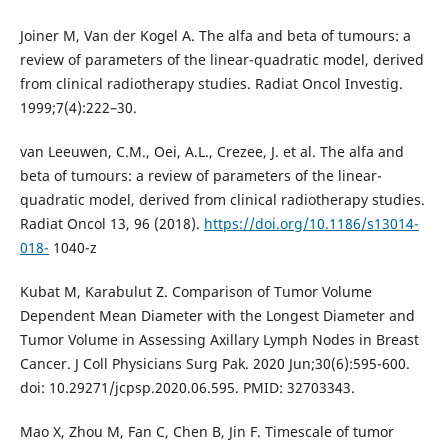
Joiner M, Van der Kogel A. The alfa and beta of tumours: a
review of parameters of the linear-quadratic model, derived
from clinical radiotherapy studies. Radiat Oncol Investig.
1999;7(4):222–30.
van Leeuwen, C.M., Oei, A.L., Crezee, J. et al. The alfa and
beta of tumours: a review of parameters of the linear-
quadratic model, derived from clinical radiotherapy studies.
Radiat Oncol 13, 96 (2018).
https://doi.org/10.1186/s13014-
018-
1040-z
Kubat M, Karabulut Z. Comparison of Tumor Volume
Dependent Mean Diameter with the Longest Diameter and
Tumor Volume in Assessing Axillary Lymph Nodes in Breast
Cancer. J Coll Physicians Surg Pak. 2020 Jun;30(6):595-600.
doi: 10.29271/jcpsp.2020.06.595. PMID: 32703343.
Mao X, Zhou M, Fan C, Chen B, Jin F. Timescale of tumor