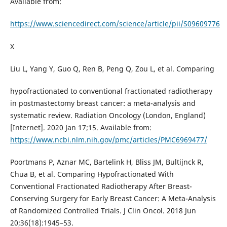
Available from:
https://www.sciencedirect.com/science/article/pii/S09609776
X
Liu L, Yang Y, Guo Q, Ren B, Peng Q, Zou L, et al. Comparing
hypofractionated to conventional fractionated radiotherapy
in postmastectomy breast cancer: a meta-analysis and
systematic review. Radiation Oncology (London, England)
[Internet]. 2020 Jan 17;15. Available from:
https://www.ncbi.nlm.nih.gov/pmc/articles/PMC6969477/
Poortmans P, Aznar MC, Bartelink H, Bliss JM, Bultijnck R,
Chua B, et al. Comparing Hypofractionated With
Conventional Fractionated Radiotherapy After Breast-
Conserving Surgery for Early Breast Cancer: A Meta-Analysis
of Randomized Controlled Trials. J Clin Oncol. 2018 Jun
20;36(18):1945–53.