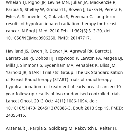
Whelan TJ, Pignol JP, Levine MN, Julian JA, MacKenzie R,
Parpia S, Shelley W, Grimard L, Bowen J, Lukka H, Perera F,
Fyles A, Schneider K, Gulavita S, Freeman C. Long-term
results of hypofractionated radiation therapy for breast
cancer. N Engl J Med. 2010 Feb 11;362(6):513-20. doi:
10.1056/NEJMoa0906260. PMID: 20147717.
Haviland JS, Owen JR, Dewar JA, Agrawal RK, Barrett J,
Barrett-Lee PJ, Dobbs HJ, Hopwood P, Lawton PA, Magee BJ,
Mills J, Simmons S, Sydenham MA, Venables K, Bliss JM,
Yarnold JR; START Trialists' Group. The UK Standardisation
of Breast Radiotherapy (START) trials of radiotherapy
hypofractionation for treatment of early breast cancer: 10-
year follow-up results of two randomised controlled trials.
Lancet Oncol. 2013 Oct;14(11):1086-1094. doi:
10.1016/S1470- 2045(13)70386-3. Epub 2013 Sep 19. PMID:
24055415.
Arsenault J, Parpia S, Goldberg M, Rakovitch E, Reiter H,