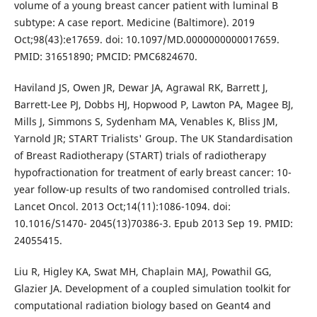
volume of a young breast cancer patient with luminal B
subtype: A case report. Medicine (Baltimore). 2019
Oct;98(43):e17659. doi: 10.1097/MD.0000000000017659.
PMID: 31651890; PMCID: PMC6824670.
Haviland JS, Owen JR, Dewar JA, Agrawal RK, Barrett J,
Barrett-Lee PJ, Dobbs HJ, Hopwood P, Lawton PA, Magee BJ,
Mills J, Simmons S, Sydenham MA, Venables K, Bliss JM,
Yarnold JR; START Trialists' Group. The UK Standardisation
of Breast Radiotherapy (START) trials of radiotherapy
hypofractionation for treatment of early breast cancer: 10-
year follow-up results of two randomised controlled trials.
Lancet Oncol. 2013 Oct;14(11):1086-1094. doi:
10.1016/S1470- 2045(13)70386-3. Epub 2013 Sep 19. PMID:
24055415.
Liu R, Higley KA, Swat MH, Chaplain MAJ, Powathil GG,
Glazier JA. Development of a coupled simulation toolkit for
computational radiation biology based on Geant4 and