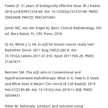
Fowler JF. 21 years of biologically effective dose. Br J Radiol.
2010 Jul;83(991):554-68. doi: 10.1259/bjr/31372149. PMID:
20603408; PMCID: PMC3473681.
Joiner MC, van der Kogel AJ. Basic Clinical Radiobiology. 5th
ed. Boca Raton, FL: CRC Press; 2018
Qi XS, White J, Li XA. Is α/β for breast cancer really low?
Radiother Oncol. 2011 Aug;100(2):282-8. doi:
10.1016/j.radonc.2011.01.010. Epub 2011 Feb 28. PMID:
21367477.
Bentzen SM. The α/β ratio in Conventional and
Hypofractionated Radiotherapy: What Is It, How Is It Used,
and What Does It Mean? Clin Oncol (R Coll Radiol). 2019
Feb;31(2):85-88. doi: 10.1016/j.clon.2018.11.008. PMID:
30594431.
Ritter M. Rationale, conduct, and outcome using