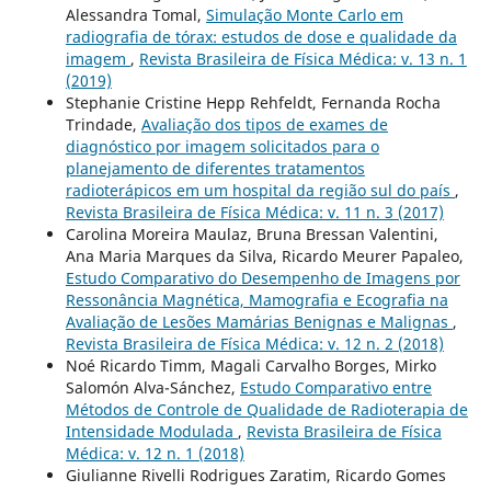
Alessandra Tomal,
Simulação Monte Carlo em
radiografia de tórax: estudos de dose e qualidade da
imagem
,
Revista Brasileira de Física Médica: v. 13 n. 1
(2019)
Stephanie Cristine Hepp Rehfeldt, Fernanda Rocha
Trindade,
Avaliação dos tipos de exames de
diagnóstico por imagem solicitados para o
planejamento de diferentes tratamentos
radioterápicos em um hospital da região sul do país
,
Revista Brasileira de Física Médica: v. 11 n. 3 (2017)
Carolina Moreira Maulaz, Bruna Bressan Valentini,
Ana Maria Marques da Silva, Ricardo Meurer Papaleo,
Estudo Comparativo do Desempenho de Imagens por
Ressonância Magnética, Mamografia e Ecografia na
Avaliação de Lesões Mamárias Benignas e Malignas
,
Revista Brasileira de Física Médica: v. 12 n. 2 (2018)
Noé Ricardo Timm, Magali Carvalho Borges, Mirko
Salomón Alva-Sánchez,
Estudo Comparativo entre
Métodos de Controle de Qualidade de Radioterapia de
Intensidade Modulada
,
Revista Brasileira de Física
Médica: v. 12 n. 1 (2018)
Giulianne Rivelli Rodrigues Zaratim, Ricardo Gomes