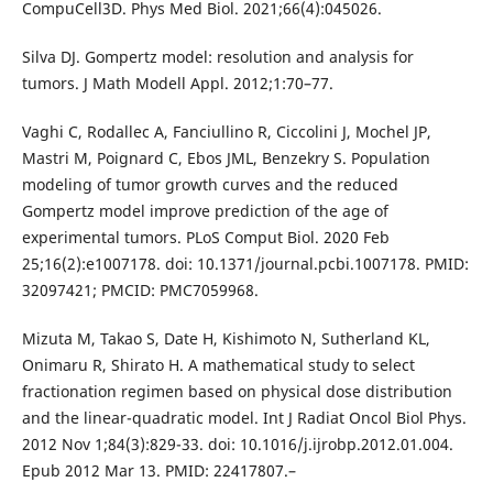
CompuCell3D. Phys Med Biol. 2021;66(4):045026.
Silva DJ. Gompertz model: resolution and analysis for
tumors. J Math Modell Appl. 2012;1:70–77.
Vaghi C, Rodallec A, Fanciullino R, Ciccolini J, Mochel JP,
Mastri M, Poignard C, Ebos JML, Benzekry S. Population
modeling of tumor growth curves and the reduced
Gompertz model improve prediction of the age of
experimental tumors. PLoS Comput Biol. 2020 Feb
25;16(2):e1007178. doi: 10.1371/journal.pcbi.1007178. PMID:
32097421; PMCID: PMC7059968.
Mizuta M, Takao S, Date H, Kishimoto N, Sutherland KL,
Onimaru R, Shirato H. A mathematical study to select
fractionation regimen based on physical dose distribution
and the linear-quadratic model. Int J Radiat Oncol Biol Phys.
2012 Nov 1;84(3):829-33. doi: 10.1016/j.ijrobp.2012.01.004.
Epub 2012 Mar 13. PMID: 22417807.–