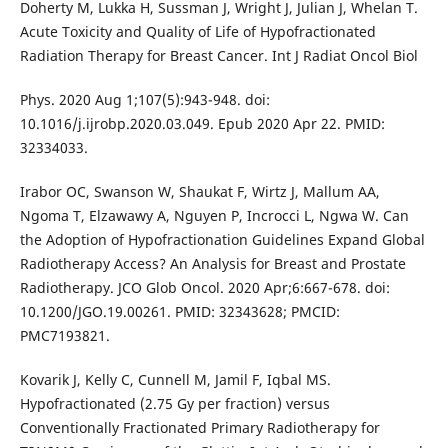
Doherty M, Lukka H, Sussman J, Wright J, Julian J, Whelan T.
Acute Toxicity and Quality of Life of Hypofractionated
Radiation Therapy for Breast Cancer. Int J Radiat Oncol Biol
Phys. 2020 Aug 1;107(5):943-948. doi:
10.1016/j.ijrobp.2020.03.049. Epub 2020 Apr 22. PMID:
32334033.
Irabor OC, Swanson W, Shaukat F, Wirtz J, Mallum AA,
Ngoma T, Elzawawy A, Nguyen P, Incrocci L, Ngwa W. Can
the Adoption of Hypofractionation Guidelines Expand Global
Radiotherapy Access? An Analysis for Breast and Prostate
Radiotherapy. JCO Glob Oncol. 2020 Apr;6:667-678. doi:
10.1200/JGO.19.00261. PMID: 32343628; PMCID:
PMC7193821.
Kovarik J, Kelly C, Cunnell M, Jamil F, Iqbal MS.
Hypofractionated (2.75 Gy per fraction) versus
Conventionally Fractionated Primary Radiotherapy for