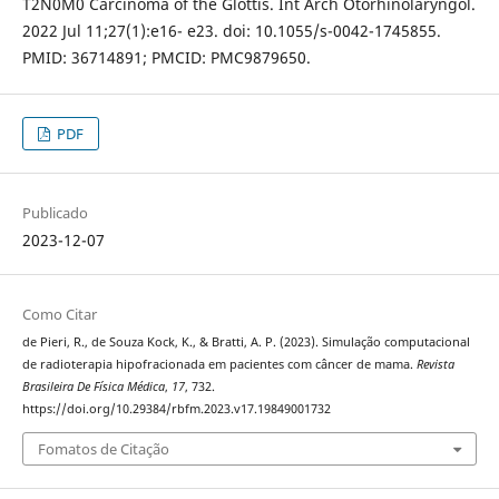
T2N0M0 Carcinoma of the Glottis. Int Arch Otorhinolaryngol.
2022 Jul 11;27(1):e16- e23. doi: 10.1055/s-0042-1745855.
PMID: 36714891; PMCID: PMC9879650.
PDF
Publicado
2023-12-07
Como Citar
de Pieri, R., de Souza Kock, K., & Bratti, A. P. (2023). Simulação computacional
de radioterapia hipofracionada em pacientes com câncer de mama.
Revista
Brasileira De Física Médica
,
17
, 732.
https://doi.org/10.29384/rbfm.2023.v17.19849001732
Fomatos de Citação