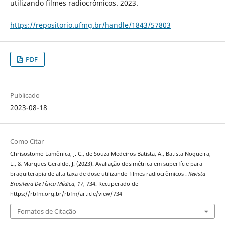
utilizando filmes radiocrômicos. 2023.
https://repositorio.ufmg.br/handle/1843/57803
PDF
Publicado
2023-08-18
Como Citar
Chrisostomo Lamônica, J. C., de Souza Medeiros Batista, A., Batista Nogueira,
L., & Marques Geraldo, J. (2023). Avaliação dosimétrica em superfície para
braquiterapia de alta taxa de dose utilizando filmes radiocrômicos .
Revista
Brasileira De Física Médica
,
17
, 734. Recuperado de
https://rbfm.org.br/rbfm/article/view/734
Fomatos de Citação