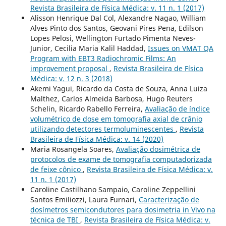
Revista Brasileira de Física Médica: v. 11 n. 1 (2017)
Alisson Henrique Dal Col, Alexandre Nagao, William
Alves Pinto dos Santos, Geovani Pires Pena, Edilson
Lopes Pelosi, Wellington Furtado Pimenta Neves-
Junior, Cecilia Maria Kalil Haddad,
Issues on VMAT QA
Program with EBT3 Radiochromic Films: An
improvement proposal
,
Revista Brasileira de Física
Médica: v. 12 n. 3 (2018)
Akemi Yagui, Ricardo da Costa de Souza, Anna Luiza
Malthez, Carlos Almeida Barbosa, Hugo Reuters
Schelin, Ricardo Rabello Ferreira,
Avaliação de índice
volumétrico de dose em tomografia axial de crânio
utilizando detectores termoluminescentes
,
Revista
Brasileira de Física Médica: v. 14 (2020)
Maria Rosangela Soares,
Avaliação dosimétrica de
protocolos de exame de tomografia computadorizada
de feixe cônico
,
Revista Brasileira de Física Médica: v.
11 n. 1 (2017)
Caroline Castilhano Sampaio, Caroline Zeppellini
Santos Emiliozzi, Laura Furnari,
Caracterização de
dosímetros semicondutores para dosimetria in Vivo na
técnica de TBI
,
Revista Brasileira de Física Médica: v.