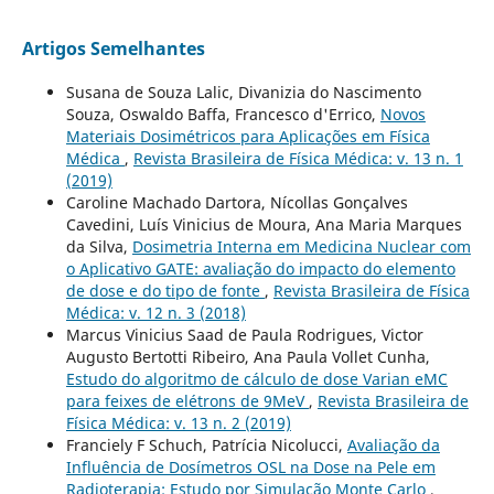
Artigos Semelhantes
Susana de Souza Lalic, Divanizia do Nascimento
Souza, Oswaldo Baffa, Francesco d'Errico,
Novos
Materiais Dosimétricos para Aplicações em Física
Médica
,
Revista Brasileira de Física Médica: v. 13 n. 1
(2019)
Caroline Machado Dartora, Nícollas Gonçalves
Cavedini, Luís Vinicius de Moura, Ana Maria Marques
da Silva,
Dosimetria Interna em Medicina Nuclear com
o Aplicativo GATE: avaliação do impacto do elemento
de dose e do tipo de fonte
,
Revista Brasileira de Física
Médica: v. 12 n. 3 (2018)
Marcus Vinicius Saad de Paula Rodrigues, Victor
Augusto Bertotti Ribeiro, Ana Paula Vollet Cunha,
Estudo do algoritmo de cálculo de dose Varian eMC
para feixes de elétrons de 9MeV
,
Revista Brasileira de
Física Médica: v. 13 n. 2 (2019)
Franciely F Schuch, Patrícia Nicolucci,
Avaliação da
Influência de Dosímetros OSL na Dose na Pele em
Radioterapia: Estudo por Simulação Monte Carlo
,