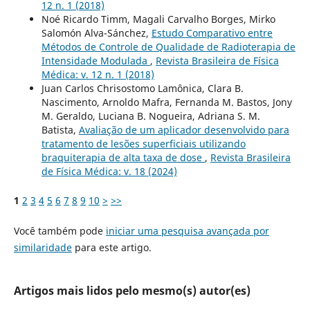
12 n. 1 (2018)
Noé Ricardo Timm, Magali Carvalho Borges, Mirko
Salomón Alva-Sánchez,
Estudo Comparativo entre
Métodos de Controle de Qualidade de Radioterapia de
Intensidade Modulada
,
Revista Brasileira de Física
Médica: v. 12 n. 1 (2018)
Juan Carlos Chrisostomo Lamônica, Clara B.
Nascimento, Arnoldo Mafra, Fernanda M. Bastos, Jony
M. Geraldo, Luciana B. Nogueira, Adriana S. M.
Batista,
Avaliação de um aplicador desenvolvido para
tratamento de lesões superficiais utilizando
braquiterapia de alta taxa de dose
,
Revista Brasileira
de Física Médica: v. 18 (2024)
1
2
3
4
5
6
7
8
9
10
>
>>
Você também pode
iniciar uma pesquisa avançada por
similaridade
para este artigo.
Artigos mais lidos pelo mesmo(s) autor(es)