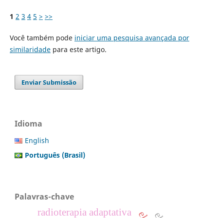
1
2
3
4
5
>
>>
Você também pode
iniciar uma pesquisa avançada por
similaridade
para este artigo.
Enviar Submissão
Idioma
English
Português (Brasil)
Palavras-chave
radioterapia adaptativa