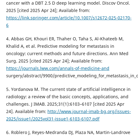
cancer with a DBT 2.5 D deep learning model. Discov Oncol.
2025 [cited 2025 Apr 24]; Available from:
https://link.springer.com/article/10.1007/s12672-025-02170-
6
4. Abbas GH, Khouri ER, Thaher O, Taha S, Al-Khateeb M,
Khalid A, et al. Predictive modeling for metastasis in
oncology: current methods and future directions. Ann Med
Surg. 2025 [cited 2025 Apr 24]; Available from:
https://journals.lww.com/annals-of-medicine-and
surgery/abstract/9900/predictive_modeling_for_metastasis_in_
5. Yordanova M. The current state of artificial intelligence in
radiology: a review of the basic concepts, applications, and
challenges. J IMAB. 2025;31(1):6103–6107 [cited 2025 Apr
24]. Available from:
http://www.journal-imab-bg.org/issues-
2025/issue1/2025vol31-issue1-6103-6107.pdf
6. Roblero J, Reyes-Medranda DJ, Plaza NA, Martin-Landrove