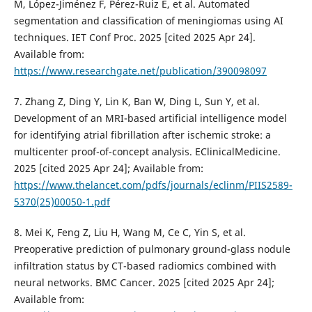
M, López-Jiménez F, Pérez-Ruiz E, et al. Automated
segmentation and classification of meningiomas using AI
techniques. IET Conf Proc. 2025 [cited 2025 Apr 24].
Available from:
https://www.researchgate.net/publication/390098097
7. Zhang Z, Ding Y, Lin K, Ban W, Ding L, Sun Y, et al.
Development of an MRI-based artificial intelligence model
for identifying atrial fibrillation after ischemic stroke: a
multicenter proof-of-concept analysis. EClinicalMedicine.
2025 [cited 2025 Apr 24]; Available from:
https://www.thelancet.com/pdfs/journals/eclinm/PIIS2589-
5370(25)00050-1.pdf
8. Mei K, Feng Z, Liu H, Wang M, Ce C, Yin S, et al.
Preoperative prediction of pulmonary ground-glass nodule
infiltration status by CT-based radiomics combined with
neural networks. BMC Cancer. 2025 [cited 2025 Apr 24];
Available from: