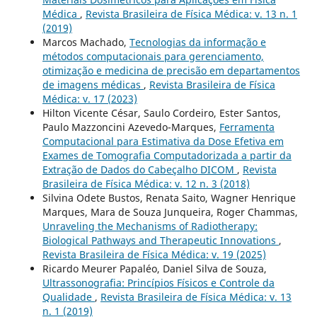
Médica
,
Revista Brasileira de Física Médica: v. 13 n. 1
(2019)
Marcos Machado,
Tecnologias da informação e
métodos computacionais para gerenciamento,
otimização e medicina de precisão em departamentos
de imagens médicas
,
Revista Brasileira de Física
Médica: v. 17 (2023)
Hilton Vicente César, Saulo Cordeiro, Ester Santos,
Paulo Mazzoncini Azevedo-Marques,
Ferramenta
Computacional para Estimativa da Dose Efetiva em
Exames de Tomografia Computadorizada a partir da
Extração de Dados do Cabeçalho DICOM
,
Revista
Brasileira de Física Médica: v. 12 n. 3 (2018)
Silvina Odete Bustos, Renata Saito, Wagner Henrique
Marques, Mara de Souza Junqueira, Roger Chammas,
Unraveling the Mechanisms of Radiotherapy:
Biological Pathways and Therapeutic Innovations
,
Revista Brasileira de Física Médica: v. 19 (2025)
Ricardo Meurer Papaléo, Daniel Silva de Souza,
Ultrassonografia: Princípios Físicos e Controle da
Qualidade
,
Revista Brasileira de Física Médica: v. 13
n. 1 (2019)