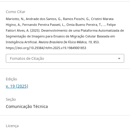
Como Citar
Mariotto, N., Andrade dos Santos, G., Ramos Fioschi, G., Cristini Marata
Higino, A., Fernando Pereira Passeti, L., Omia Bueno Pereira, T., … Felipe
Fattori Alves, A. (2025). Desenvolvimento de uma Plataforma Automatizada de
Segmentação de Imagens para Ensaios de Migração Celular Baseada em
Inteligência Artificial.
Revista Brasileira De Física Médica
,
19
, 853.
https://doi.org/10.29384/rbfm.2025.v19.19849001853
Fomatos de Citação
Edição
v. 19 (2025)
Seção
Comunicação Técnica
Licença