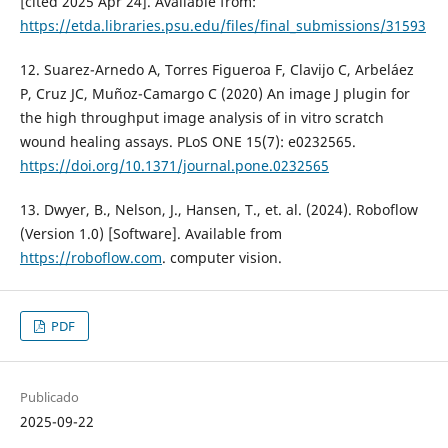
[cited 2025 Apr 24]. Available from:
https://etda.libraries.psu.edu/files/final_submissions/31593
12. Suarez-Arnedo A, Torres Figueroa F, Clavijo C, Arbeláez
P, Cruz JC, Muñoz-Camargo C (2020) An image J plugin for
the high throughput image analysis of in vitro scratch
wound healing assays. PLoS ONE 15(7): e0232565.
https://doi.org/10.1371/journal.pone.0232565
13. Dwyer, B., Nelson, J., Hansen, T., et. al. (2024). Roboflow
(Version 1.0) [Software]. Available from
https://roboflow.com
. computer vision.
PDF
Publicado
2025-09-22