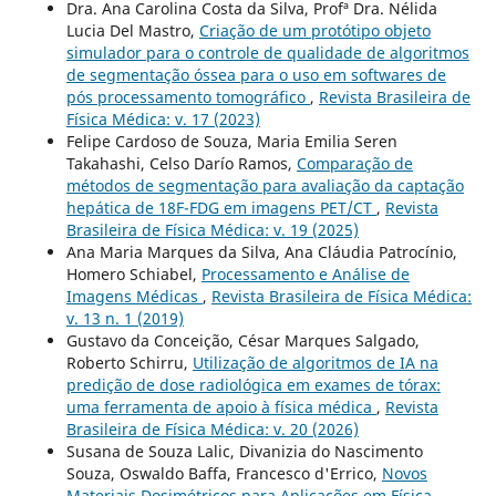
Dra. Ana Carolina Costa da Silva, Profª Dra. Nélida
Lucia Del Mastro,
Criação de um protótipo objeto
simulador para o controle de qualidade de algoritmos
de segmentação óssea para o uso em softwares de
pós processamento tomográfico
,
Revista Brasileira de
Física Médica: v. 17 (2023)
Felipe Cardoso de Souza, Maria Emilia Seren
Takahashi, Celso Darío Ramos,
Comparação de
métodos de segmentação para avaliação da captação
hepática de 18F-FDG em imagens PET/CT
,
Revista
Brasileira de Física Médica: v. 19 (2025)
Ana Maria Marques da Silva, Ana Cláudia Patrocínio,
Homero Schiabel,
Processamento e Análise de
Imagens Médicas
,
Revista Brasileira de Física Médica:
v. 13 n. 1 (2019)
Gustavo da Conceição, César Marques Salgado,
Roberto Schirru,
Utilização de algoritmos de IA na
predição de dose radiológica em exames de tórax:
uma ferramenta de apoio à física médica
,
Revista
Brasileira de Física Médica: v. 20 (2026)
Susana de Souza Lalic, Divanizia do Nascimento
Souza, Oswaldo Baffa, Francesco d'Errico,
Novos
Materiais Dosimétricos para Aplicações em Física