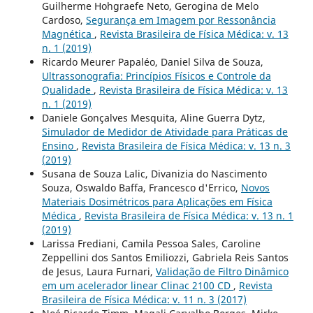
Guilherme Hohgraefe Neto, Gerogina de Melo
Cardoso,
Segurança em Imagem por Ressonância
Magnética
,
Revista Brasileira de Física Médica: v. 13
n. 1 (2019)
Ricardo Meurer Papaléo, Daniel Silva de Souza,
Ultrassonografia: Princípios Físicos e Controle da
Qualidade
,
Revista Brasileira de Física Médica: v. 13
n. 1 (2019)
Daniele Gonçalves Mesquita, Aline Guerra Dytz,
Simulador de Medidor de Atividade para Práticas de
Ensino
,
Revista Brasileira de Física Médica: v. 13 n. 3
(2019)
Susana de Souza Lalic, Divanizia do Nascimento
Souza, Oswaldo Baffa, Francesco d'Errico,
Novos
Materiais Dosimétricos para Aplicações em Física
Médica
,
Revista Brasileira de Física Médica: v. 13 n. 1
(2019)
Larissa Frediani, Camila Pessoa Sales, Caroline
Zeppellini dos Santos Emiliozzi, Gabriela Reis Santos
de Jesus, Laura Furnari,
Validação de Filtro Dinâmico
em um acelerador linear Clinac 2100 CD
,
Revista
Brasileira de Física Médica: v. 11 n. 3 (2017)