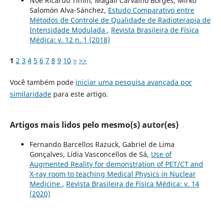
Noé Ricardo Timm, Magali Carvalho Borges, Mirko
Salomón Alva-Sánchez,
Estudo Comparativo entre
Métodos de Controle de Qualidade de Radioterapia de
Intensidade Modulada
,
Revista Brasileira de Física
Médica: v. 12 n. 1 (2018)
1
2
3
4
5
6
7
8
9
10
>
>>
Você também pode
iniciar uma pesquisa avançada por
similaridade
para este artigo.
Artigos mais lidos pelo mesmo(s) autor(es)
Fernando Barcellos Razuck, Gabriel de Lima
Gonçalves, Lídia Vasconcellos de Sá,
Use of
Augmented Reality for demonstration of PET/CT and
X-ray room to teaching Medical Physics in Nuclear
Medicine
,
Revista Brasileira de Física Médica: v. 14
(2020)