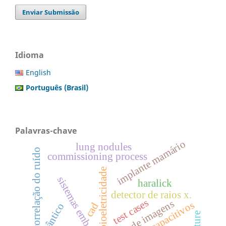
Enviar Submissão
Idioma
English
Português (Brasil)
Palavras-chave
implante mamário
lung nodules
correlação do ruído
commissioning process
bioeletricidade
sistemas embarcados
haralick
detector de raios x.
test cases
fusão de imagens
cad
texture