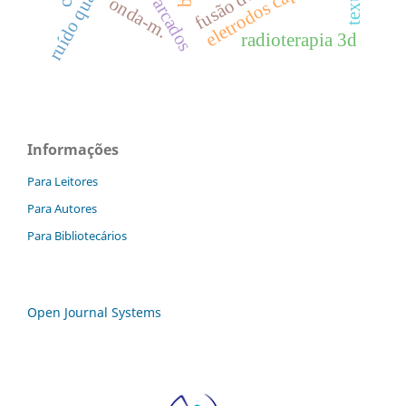
eletrodos capacitivos
ruído quântico
onda-m.
radioterapia 3d
Informações
Para Leitores
Para Autores
Para Bibliotecários
Open Journal Systems