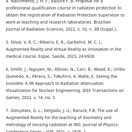
4. Nascimento, J. H. F.; Razuck F. B. Proposal for a
professional qualification course in radiation protection to
obtain the registration of Radiation Protection Supervisor to
work at teaching and research laboratories. Brazilian
Journal of Radiation Sciences, 2022, v. 10, n. 3B (Suppl.).
5. Stival, V. R. C.; Ribeiro, E. R.; GarbelinI, M. C. L.
Augmented Reality and Virtual Reality as innovation in the
medical course. Espac. Saúde, 2023, 24:e928.
6. Smith, J.; Nguyen, M.; Allison, N.; Carr, B.; Wood, K.; Uribe-
Quevedo, A.; Perera, S.; Tokuhiro, A. Walle, E. Seeing the
Invisible: A VR Approach to Radiation Attenuation
Visualization for Nuclear Engineering. IEEE Transactions on
Games, 2022, v. 14, no. 3.
7. Gonçalves, G. L.; Delgado, J. U.; Razuck, F.B. The use of
Augmented Reality for the teaching of dosimetry and
metrology of ionizing radiation at IRD. Journal of Physics:
Conference Series – IOP, 2021, v. 1826, 1.