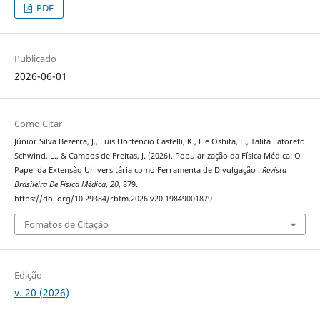
PDF
Publicado
2026-06-01
Como Citar
Júnior Silva Bezerra, J., Luis Hortencio Castelli, K., Lie Oshita, L., Talita Fatoreto
Schwind, L., & Campos de Freitas, J. (2026). Popularização da Física Médica: O
Papel da Extensão Universitária como Ferramenta de Divulgação .
Revista
Brasileira De Física Médica
,
20
, 879.
https://doi.org/10.29384/rbfm.2026.v20.19849001879
Fomatos de Citação
Edição
v. 20 (2026)