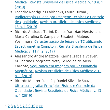
Médica
,
Revista Brasileira de Física Médica: v. 13 n. 1
(2019)
Leandro Rodrigues Fairbanks, Laura Furnari,
Radioterapia Guiada por Imagem: Técnicas e Controle
de Qualidade
,
Revista Brasileira de Física Médica: v.
13 n. 1 (2019)
Ricardo Andrade Terini, Denise Yanikian Nersissian,
Maria Carolina S. Campelo, Elisabeth Mateus
Yoshimura,
Caracterização de feixes de TC utilizando
Espectrometria Compton
,
Revista Brasileira de Física
Médica: v. 11 n. 2 (2017)
Alessandro André Mazzola, Karine Isabela Stieven,
Guilherme Hohgraefe Neto, Gerogina de Melo
Cardoso,
Segurança em Imagem por Ressonância
Magnética
,
Revista Brasileira de Física Médica: v. 13
n. 1 (2019)
Ricardo Meurer Papaléo, Daniel Silva de Souza,
Ultrassonografia: Princípios Físicos e Controle da
Qualidade
,
Revista Brasileira de Física Médica: v. 13
n. 1 (2019)
1
2
3
4
5
6
7
8
9
10
>
>>