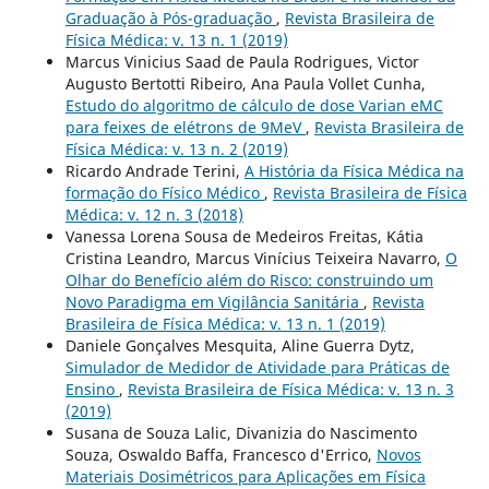
Graduação à Pós-graduação
,
Revista Brasileira de
Física Médica: v. 13 n. 1 (2019)
Marcus Vinicius Saad de Paula Rodrigues, Victor
Augusto Bertotti Ribeiro, Ana Paula Vollet Cunha,
Estudo do algoritmo de cálculo de dose Varian eMC
para feixes de elétrons de 9MeV
,
Revista Brasileira de
Física Médica: v. 13 n. 2 (2019)
Ricardo Andrade Terini,
A História da Física Médica na
formação do Físico Médico
,
Revista Brasileira de Física
Médica: v. 12 n. 3 (2018)
Vanessa Lorena Sousa de Medeiros Freitas, Kátia
Cristina Leandro, Marcus Vinícius Teixeira Navarro,
O
Olhar do Benefício além do Risco: construindo um
Novo Paradigma em Vigilância Sanitária
,
Revista
Brasileira de Física Médica: v. 13 n. 1 (2019)
Daniele Gonçalves Mesquita, Aline Guerra Dytz,
Simulador de Medidor de Atividade para Práticas de
Ensino
,
Revista Brasileira de Física Médica: v. 13 n. 3
(2019)
Susana de Souza Lalic, Divanizia do Nascimento
Souza, Oswaldo Baffa, Francesco d'Errico,
Novos
Materiais Dosimétricos para Aplicações em Física