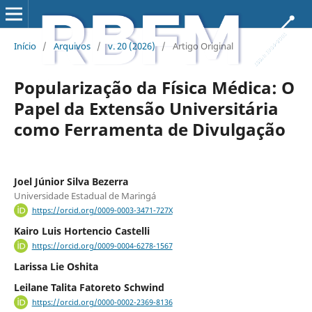
Início
/
Arquivos
/
v. 20 (2026)
/
Artigo Original
Popularização da Física Médica: O
Papel da Extensão Universitária
como Ferramenta de Divulgação
Joel Júnior Silva Bezerra
Universidade Estadual de Maringá
https://orcid.org/0009-0003-3471-727X
Kairo Luis Hortencio Castelli
https://orcid.org/0009-0004-6278-1567
Larissa Lie Oshita
Leilane Talita Fatoreto Schwind
https://orcid.org/0000-0002-2369-8136