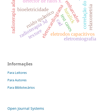
sistemas embarcados
radioterapia adaptativa
correlação do ruído
detector de raios x.
eletrocardiograma
relaxometria
bioeletricidade
haralick
ruído quântico
test cases
radioterapia 3d
cad
texture
eletrodos capacitivos
eletromiografia
Informações
Para Leitores
Para Autores
Para Bibliotecários
Open Journal Systems