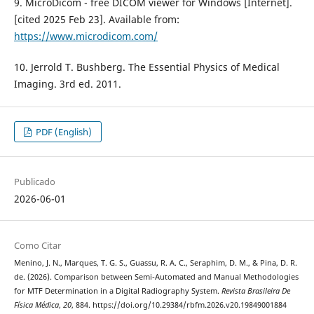
9. MicroDicom - free DICOM viewer for Windows [Internet].
[cited 2025 Feb 23]. Available from:
https://www.microdicom.com/
10. Jerrold T. Bushberg. The Essential Physics of Medical
Imaging. 3rd ed. 2011.
PDF (English)
Publicado
2026-06-01
Como Citar
Menino, J. N., Marques, T. G. S., Guassu, R. A. C., Seraphim, D. M., & Pina, D. R.
de. (2026). Comparison between Semi-Automated and Manual Methodologies
for MTF Determination in a Digital Radiography System.
Revista Brasileira De
Física Médica
,
20
, 884. https://doi.org/10.29384/rbfm.2026.v20.19849001884