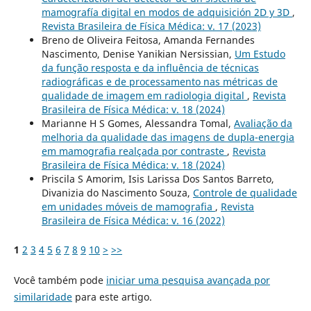
mamografía digital en modos de adquisición 2D y 3D
,
Revista Brasileira de Física Médica: v. 17 (2023)
Breno de Oliveira Feitosa, Amanda Fernandes
Nascimento, Denise Yanikian Nersissian,
Um Estudo
da função resposta e da influência de técnicas
radiográficas e de processamento nas métricas de
qualidade de imagem em radiologia digital
,
Revista
Brasileira de Física Médica: v. 18 (2024)
Marianne H S Gomes, Alessandra Tomal,
Avaliação da
melhoria da qualidade das imagens de dupla-energia
em mamografia realçada por contraste
,
Revista
Brasileira de Física Médica: v. 18 (2024)
Priscila S Amorim, Isis Larissa Dos Santos Barreto,
Divanizia do Nascimento Souza,
Controle de qualidade
em unidades móveis de mamografia
,
Revista
Brasileira de Física Médica: v. 16 (2022)
1
2
3
4
5
6
7
8
9
10
>
>>
Você também pode
iniciar uma pesquisa avançada por
similaridade
para este artigo.