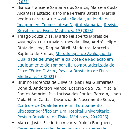
(2021)
Bianca Franciele Santana dos Santos, Marcela Costa
Alcântara Estácio, Karoline Ferreira Batista, Márcia
Regina Pereira Attie,
Avaliação da Qualidade da
Imagem em Tomossíntese Digital Mamária
,
Revista
Brasileira de Física Médica: v. 19 (2025)
Thiago Souza Dias, Murilo Felisberto Morais de
Assunção, Luis Otavio Nunes da Silva, André Felipe
Diniz de Lima, Regina Bitelli Medeiros, Marcelo
Baptista de Freitas,
Metodologia de Avaliação da
Qualidade de Imagem e da Dose de Radiação em
Equipamento de Tomografia Computadorizada de
Feixe Cônico O-Arm
,
Revista Brasileira de Física
Médica: v. 15 (2021)
Brunno Florencia de Oliveira, Gabriela Guimarães
Donald, Anderson Manoel Bezerra da Silva, Priscila
Santos Amorim, Isis Larissa dos Santos Barreto, Linda
Viola Ehlin Caldas, Divanizia do Nascimento Souza,
Controle de Qualidade de um Equipamento
Ultrassonográfico em um Hospital Universitário
,
Revista Brasileira de Física Médica: v. 20 (2026)
Marcel Javier Frederico Alvarez, Yolma Banguero,
Caracterización del detector de un sistema de