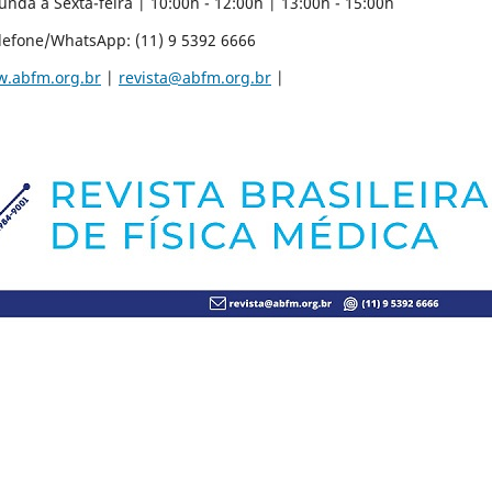
a | 10:00h - 12:00h | 13:00h - 15:00h
11) 9 5392 6666
.abfm.org.br
|
revista@abfm.org.br
|