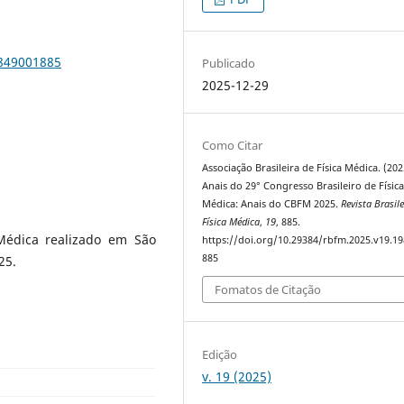
9849001885
Publicado
2025-12-29
Como Citar
Associação Brasileira de Física Médica. (202
Anais do 29° Congresso Brasileiro de Físic
Médica: Anais do CBFM 2025.
Revista Brasil
Física Médica
,
19
, 885.
 Médica realizado em São
https://doi.org/10.29384/rbfm.2025.v19.1
885
25.
Fomatos de Citação
Edição
v. 19 (2025)