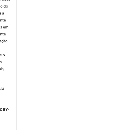
ão do
e a
ente
os em
ente
cação
e o
s
is,
stá
C BY-