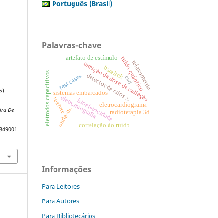
Português (Brasil)
Palavras-chave
artefato de estímulo
ruído quântico
relaxometria
redução da dose de radiação
haralick
eletrodos capacitivos
detector de raios x.
test cases
cad
5).
sistemas embarcados
eletromiografia
texture
bioeletricidade
a
eletrocardiograma
onda-m.
eira De
radioterapia 3d
correlação do ruído
9849001
Informações
Para Leitores
Para Autores
Para Bibliotecários