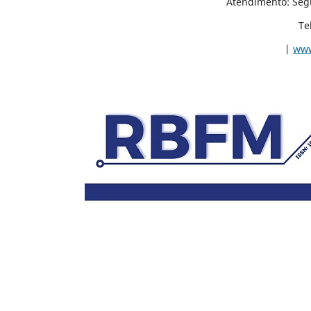
Atendimento: Segunda á Sexta-feir
Telefone/WhatsApp: (
|
www