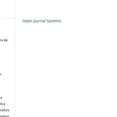
Open Journal Systems
ra de
a
-
 a
lica
ireitos
ireitos