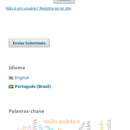
Não é um usuário? Registre-se no site
Enviar Submissão
Idioma
English
Português (Brasil)
Palavras-chave
ruído quântico
texture