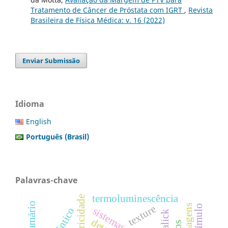
Tratamento de Câncer de Próstata com IGRT
,
Revista
Brasileira de Física Médica: v. 16 (2022)
Enviar Submissão
Idioma
English
Português (Brasil)
Palavras-chave
termoluminescência
bioeletricidade
texture
haralick