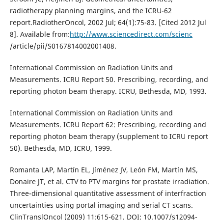
radiotherapy planning margins, and the ICRU-62
report.RadiotherOncol, 2002 Jul; 64(1):75-83. [Cited 2012 Jul
8]. Available from:
http://www.sciencedirect.com/scienc
/article/pii/S0167814002001408.
International Commission on Radiation Units and
Measurements. ICRU Report 50. Prescribing, recording, and
reporting photon beam therapy. ICRU, Bethesda, MD, 1993.
International Commission on Radiation Units and
Measurements. ICRU Report 62: Prescribing, recording and
reporting photon beam therapy (supplement to ICRU report
50). Bethesda, MD, ICRU, 1999.
Romanta LAP, Martín EL, Jíménez JV, León FM, Martín MS,
Donaire JT, et al. CTV to PTV margins for prostate irradiation.
Three-dimensional quantitative assessment of interfraction
uncertainties using portal imaging and serial CT scans.
ClinTranslOncol (2009) 11:615-621. DOI: 10.1007/s12094-