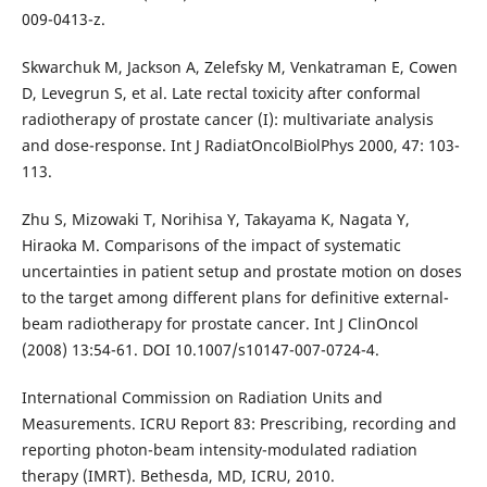
009-0413-z.
Skwarchuk M, Jackson A, Zelefsky M, Venkatraman E, Cowen
D, Levegrun S, et al. Late rectal toxicity after conformal
radiotherapy of prostate cancer (I): multivariate analysis
and dose-response. Int J RadiatOncolBiolPhys 2000, 47: 103-
113.
Zhu S, Mizowaki T, Norihisa Y, Takayama K, Nagata Y,
Hiraoka M. Comparisons of the impact of systematic
uncertainties in patient setup and prostate motion on doses
to the target among different plans for definitive external-
beam radiotherapy for prostate cancer. Int J ClinOncol
(2008) 13:54-61. DOI 10.1007/s10147-007-0724-4.
International Commission on Radiation Units and
Measurements. ICRU Report 83: Prescribing, recording and
reporting photon-beam intensity-modulated radiation
therapy (IMRT). Bethesda, MD, ICRU, 2010.