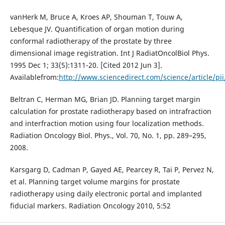
vanHerk M, Bruce A, Kroes AP, Shouman T, Touw A,
Lebesque JV. Quantification of organ motion during
conformal radiotherapy of the prostate by three
dimensional image registration. Int J RadiatOncolBiol Phys.
1995 Dec 1; 33(5):1311-20. [Cited 2012 Jun 3].
Availablefrom:
http://www.sciencedirect.com/science/article/p
Beltran C, Herman MG, Brian JD. Planning target margin
calculation for prostate radiotherapy based on intrafraction
and interfraction motion using four localization methods.
Radiation Oncology Biol. Phys., Vol. 70, No. 1, pp. 289–295,
2008.
Karsgarg D, Cadman P, Gayed AE, Pearcey R, Tai P, Pervez N,
et al. Planning target volume margins for prostate
radiotherapy using daily electronic portal and implanted
fiducial markers. Radiation Oncology 2010, 5:52