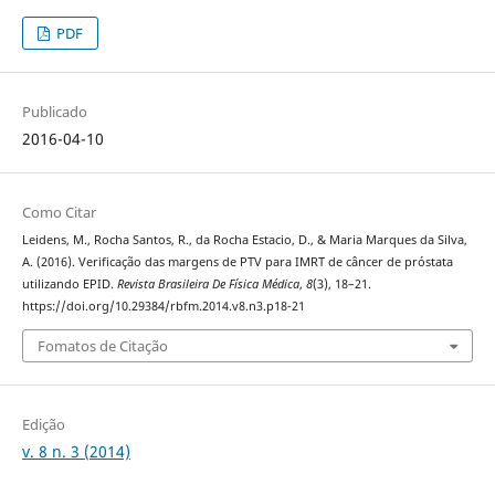
PDF
Publicado
2016-04-10
Como Citar
Leidens, M., Rocha Santos, R., da Rocha Estacio, D., & Maria Marques da Silva,
A. (2016). Verificação das margens de PTV para IMRT de câncer de próstata
utilizando EPID.
Revista Brasileira De Física Médica
,
8
(3), 18–21.
https://doi.org/10.29384/rbfm.2014.v8.n3.p18-21
Fomatos de Citação
Edição
v. 8 n. 3 (2014)