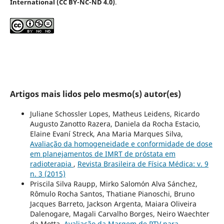
International (CC BY-NC-ND 4.0)
.
Artigos mais lidos pelo mesmo(s) autor(es)
Juliane Schossler Lopes, Matheus Leidens, Ricardo
Augusto Zanotto Razera, Daniela da Rocha Estacio,
Elaine Evaní Streck, Ana Maria Marques Silva,
Avaliação da homogeneidade e conformidade de dose
em planejamentos de IMRT de próstata em
radioterapia
,
Revista Brasileira de Física Médica: v. 9
n. 3 (2015)
Priscila Silva Raupp, Mirko Salomón Alva Sánchez,
Rômulo Rocha Santos, Thatiane Pianoschi, Bruno
Jacques Barreto, Jackson Argenta, Maiara Oliveira
Dalenogare, Magali Carvalho Borges, Neiro Waechter
da Motta,
Avaliação da Margem de PTV para