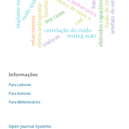
implante mamário
fusão de imagens
artefato de estímulo
sistemas embarcados
ruído quântico
detector de raios x.
eletrodos capacitivos
eletrocardiograma
test cases
relaxometria
cad
correlação do ruído
onda-m.
resting state
Informações
Para Leitores
Para Autores
Para Bibliotecários
Open Journal Systems