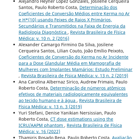
Alejandro Heyner Lopez Gonzales, Josilene Cerqueira
Santos, Paulo Roberto Costa,
Determinação dos
Coeficientes de Conversão Médios entre Kerma no Ar
e H*(10) usando Feixes de Raios X Primários,
Secundários e Transmitidos na Faixa de Energia da
Radiologia Diagnóstica
,
Revista Brasileira de Física
Médica: v. 10 n. 2 (2016)
Alexander Camargo Firmino Da Silva, Josilene
Cerqueira Santos, Lilian Couto, João Emílio Peixoto,
Coeficientes de Conversão do Kerma no Ar Incidente
para a Dose Glandular Média em Mamografia de
Mulheres com Implantes Mamários: Estudo Preliminar
,
Revista Brasileira de Física Médica: v. 13 n. 2 (2019)
Ana Carolina Albernaz Sirico, Audrew Frimaio, Paulo
Roberto Costa,
Determinação de números atômicos
efetivos de materiais radiologicamente equivalentes
ao tecido humano e à água
,
Revista Brasileira de
Física Médica: v. 13 n. 3 (2019)
Yuri Stefani, Denise Yanikian Nersissian, Paulo
Roberto Costa,
CT dose estimations using the
ICRU/AAPM phantom
,
Revista Brasileira de Física
Médica: v. 16 (2022)
Thamiris Rosado Rena, Paulo Roberto Costa,
Avaliação