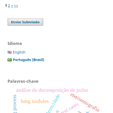
1
2
>
>>
Enviar Submissão
Idioma
English
Português (Brasil)
Palavras-chave
análise de decomposição de pulso
eletromiografia
bioeletricidade
lung nodules
test cases