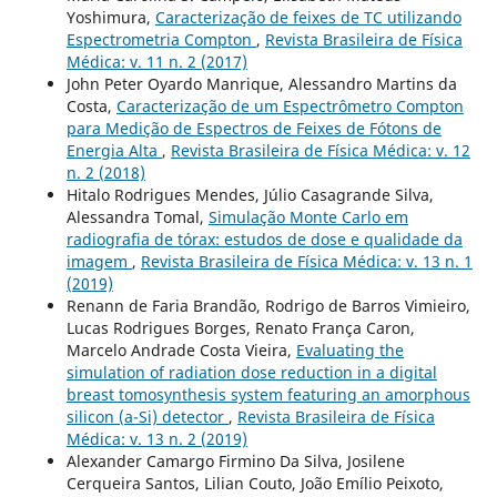
Yoshimura,
Caracterização de feixes de TC utilizando
Espectrometria Compton
,
Revista Brasileira de Física
Médica: v. 11 n. 2 (2017)
John Peter Oyardo Manrique, Alessandro Martins da
Costa,
Caracterização de um Espectrômetro Compton
para Medição de Espectros de Feixes de Fótons de
Energia Alta
,
Revista Brasileira de Física Médica: v. 12
n. 2 (2018)
Hitalo Rodrigues Mendes, Júlio Casagrande Silva,
Alessandra Tomal,
Simulação Monte Carlo em
radiografia de tórax: estudos de dose e qualidade da
imagem
,
Revista Brasileira de Física Médica: v. 13 n. 1
(2019)
Renann de Faria Brandão, Rodrigo de Barros Vimieiro,
Lucas Rodrigues Borges, Renato França Caron,
Marcelo Andrade Costa Vieira,
Evaluating the
simulation of radiation dose reduction in a digital
breast tomosynthesis system featuring an amorphous
silicon (a-Si) detector
,
Revista Brasileira de Física
Médica: v. 13 n. 2 (2019)
Alexander Camargo Firmino Da Silva, Josilene
Cerqueira Santos, Lilian Couto, João Emílio Peixoto,