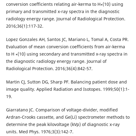
conversion coefficients relating air-kerma to H∗(10) using
primary and transmitted x-ray spectra in the diagnostic
radiology energy range. Journal of Radiological Protection.
2016;36(1):117-32.
Lopez Gonzales AH, Santos JC, Mariano L, Tomal A, Costa PR.
Evaluation of mean conversion coefficients from air-kerma
to H ∗(10) using secondary and transmitted x-ray spectra in
the diagnostic radiology energy range. Journal of
Radiological Protection. 2016;36(4):842-57.
Martin CJ, Sutton DG, Sharp PF. Balancing patient dose and
image quality. Applied Radiation and Isotopes. 1999;50(1):1-
19.
Giarratano JC. Comparison of voltage-divider, modified
Ardran-Crooks cassette, and Ge(Li) spectrometer methods to
determine the peak kilovoltage (kVp) of diagnostic x-ray
units. Med Phys. 1976;3(3):142-7.