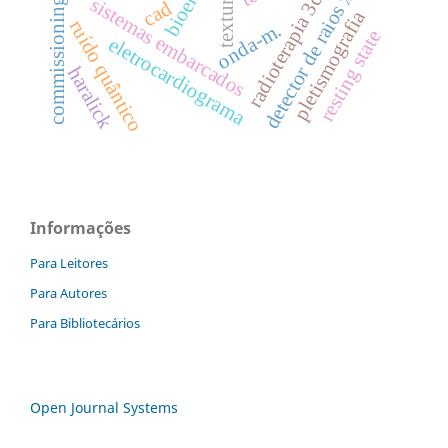
commissioning process
detector de raios x.
radioterapia 3d
texture
sistemas embarcados
cad
pletismografia
ruído quântico
onda-m.
resting state
eletrocardiograma
haralick
Informações
Para Leitores
Para Autores
Para Bibliotecários
Open Journal Systems