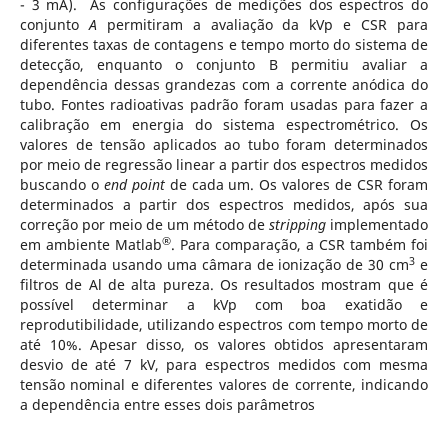
- 3 mA). As configurações de medições dos espectros do
conjunto
A
permitiram a avaliação da kVp e CSR para
diferentes taxas de contagens e tempo morto do sistema de
detecção, enquanto o conjunto B permitiu avaliar a
dependência dessas grandezas com a corrente anódica do
tubo. Fontes radioativas padrão foram usadas para fazer a
calibração em energia do sistema espectrométrico. Os
valores de tensão aplicados ao tubo foram determinados
por meio de regressão linear a partir dos espectros medidos
buscando o
end point
de cada um. Os valores de CSR foram
determinados a partir dos espectros medidos, após sua
correção por meio de um método de
stripping
implementado
®
em ambiente Matlab
. Para comparação, a CSR também foi
3
determinada usando uma câmara de ionização de 30 cm
e
filtros de Al de alta pureza. Os resultados mostram que é
possível determinar a kVp com boa exatidão e
reprodutibilidade, utilizando espectros com tempo morto de
até 10%. Apesar disso, os valores obtidos apresentaram
desvio de até 7 kV, para espectros medidos com mesma
tensão nominal e diferentes valores de corrente, indicando
a dependência entre esses dois parâmetros