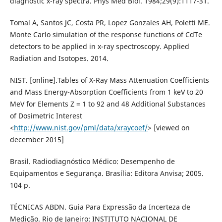
diagnostic x-ray spectra. Phys Med Biol. 1984;29(9):1117-31.
Tomal A, Santos JC, Costa PR, Lopez Gonzales AH, Poletti ME.
Monte Carlo simulation of the response functions of CdTe
detectors to be applied in x-ray spectroscopy. Applied
Radiation and Isotopes. 2014.
NIST. [online].Tables of X-Ray Mass Attenuation Coefficients
and Mass Energy-Absorption Coefficients from 1 keV to 20
MeV for Elements Z = 1 to 92 and 48 Additional Substances
of Dosimetric Interest
<
http://www.nist.gov/pml/data/xraycoef/
> [viewed on
december 2015]
Brasil. Radiodiagnóstico Médico: Desempenho de
Equipamentos e Segurança. Brasília: Editora Anvisa; 2005.
104 p.
TÉCNICAS ABDN. Guia Para Expressão da Incerteza de
Medição. Rio de Janeiro: INSTITUTO NACIONAL DE