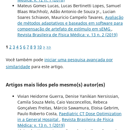
Mateus Gomes Lucas, Lucas Bertinetti Lopes, Samuel
Blaas Wachholz, Adão Antonio de Souza Jr., Lucian
Soares Schiavon, Mauricio Campelo Tavares,
Avaliação
de métodos adaptativos e baseados em software para
compensação de artefato de estímulo em sEMG
,
Revista Brasileira de Física Médica: v. 13 n. 2 (2019)
1
2
3
4
5
6
7
8
9
10
>
>>
Você também pode
iniciar uma pesquisa avançada por
similaridade
para este artigo.
Artigos mais lidos pelo mesmo(s) autor(es)
Vivian Heidorne Guerra, Denise Yanikian Nersissian,
Camila Souza Melo, Caio Vasconcellos, Rebeca
Gonçalves Freitas, Márcio Sawamura, Eloisa Gebrim,
Paulo Roberto Costa,
Paediatric CT Dose Optimization
in a General Hospital
,
Revista Brasileira de Física
Médica: v. 13 n. 1 (2019)