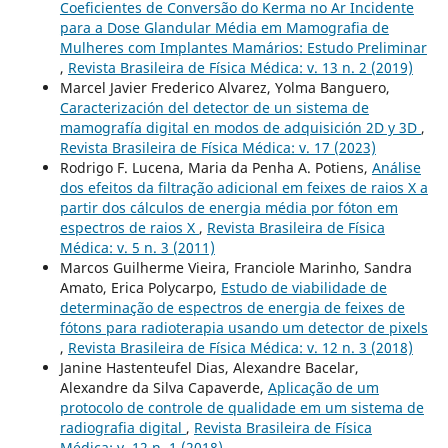
Coeficientes de Conversão do Kerma no Ar Incidente
para a Dose Glandular Média em Mamografia de
Mulheres com Implantes Mamários: Estudo Preliminar
,
Revista Brasileira de Física Médica: v. 13 n. 2 (2019)
Marcel Javier Frederico Alvarez, Yolma Banguero,
Caracterización del detector de un sistema de
mamografía digital en modos de adquisición 2D y 3D
,
Revista Brasileira de Física Médica: v. 17 (2023)
Rodrigo F. Lucena, Maria da Penha A. Potiens,
Análise
dos efeitos da filtração adicional em feixes de raios X a
partir dos cálculos de energia média por fóton em
espectros de raios X
,
Revista Brasileira de Física
Médica: v. 5 n. 3 (2011)
Marcos Guilherme Vieira, Franciole Marinho, Sandra
Amato, Erica Polycarpo,
Estudo de viabilidade de
determinação de espectros de energia de feixes de
fótons para radioterapia usando um detector de pixels
,
Revista Brasileira de Física Médica: v. 12 n. 3 (2018)
Janine Hastenteufel Dias, Alexandre Bacelar,
Alexandre da Silva Capaverde,
Aplicação de um
protocolo de controle de qualidade em um sistema de
radiografia digital
,
Revista Brasileira de Física
Médica: v. 12 n. 1 (2018)