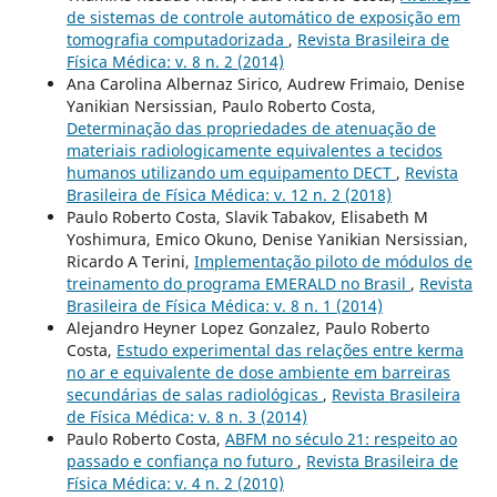
de sistemas de controle automático de exposição em
tomografia computadorizada
,
Revista Brasileira de
Física Médica: v. 8 n. 2 (2014)
Ana Carolina Albernaz Sirico, Audrew Frimaio, Denise
Yanikian Nersissian, Paulo Roberto Costa,
Determinação das propriedades de atenuação de
materiais radiologicamente equivalentes a tecidos
humanos utilizando um equipamento DECT
,
Revista
Brasileira de Física Médica: v. 12 n. 2 (2018)
Paulo Roberto Costa, Slavik Tabakov, Elisabeth M
Yoshimura, Emico Okuno, Denise Yanikian Nersissian,
Ricardo A Terini,
Implementação piloto de módulos de
treinamento do programa EMERALD no Brasil
,
Revista
Brasileira de Física Médica: v. 8 n. 1 (2014)
Alejandro Heyner Lopez Gonzalez, Paulo Roberto
Costa,
Estudo experimental das relações entre kerma
no ar e equivalente de dose ambiente em barreiras
secundárias de salas radiológicas
,
Revista Brasileira
de Física Médica: v. 8 n. 3 (2014)
Paulo Roberto Costa,
ABFM no século 21: respeito ao
passado e confiança no futuro
,
Revista Brasileira de
Física Médica: v. 4 n. 2 (2010)