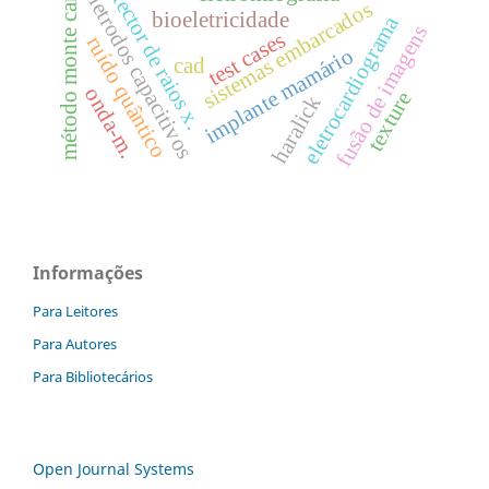
detector de raios x.
método monte carlo.
eletrodos capacitivos
sistemas embarcados
bioeletricidade
eletrocardiograma
fusão de imagens
test cases
ruído quântico
implante mamário
cad
onda-m.
texture
haralick
Informações
Para Leitores
Para Autores
Para Bibliotecários
Open Journal Systems