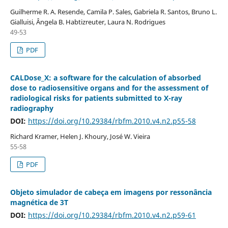
Guilherme R. A. Resende, Camila P. Sales, Gabriela R. Santos, Bruno L.
Gialluisi, Ângela B. Habtizreuter, Laura N. Rodrigues
49-53
PDF
CALDose_X: a software for the calculation of absorbed
dose to radiosensitive organs and for the assessment of
radiological risks for patients submitted to X-ray
radiography
DOI:
https://doi.org/10.29384/rbfm.2010.v4.n2.p55-58
Richard Kramer, Helen J. Khoury, José W. Vieira
55-58
PDF
Objeto simulador de cabeça em imagens por ressonância
magnética de 3T
DOI:
https://doi.org/10.29384/rbfm.2010.v4.n2.p59-61