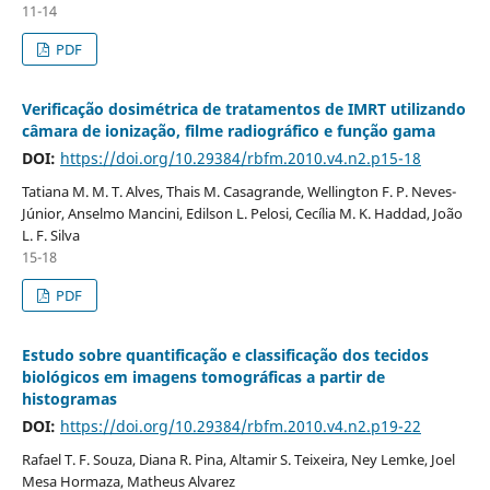
11-14
PDF
Verificação dosimétrica de tratamentos de IMRT utilizando
câmara de ionização, filme radiográfico e função gama
DOI:
https://doi.org/10.29384/rbfm.2010.v4.n2.p15-18
Tatiana M. M. T. Alves, Thais M. Casagrande, Wellington F. P. Neves-
Júnior, Anselmo Mancini, Edilson L. Pelosi, Cecília M. K. Haddad, João
L. F. Silva
15-18
PDF
Estudo sobre quantificação e classificação dos tecidos
biológicos em imagens tomográficas a partir de
histogramas
DOI:
https://doi.org/10.29384/rbfm.2010.v4.n2.p19-22
Rafael T. F. Souza, Diana R. Pina, Altamir S. Teixeira, Ney Lemke, Joel
Mesa Hormaza, Matheus Alvarez