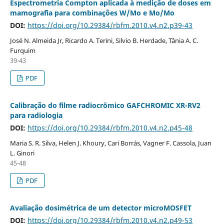
Espectrometria Compton aplicada à medição de doses em
mamografia para combinações W/Mo e Mo/Mo
DOI:
https://doi.org/10.29384/rbfm.2010.v4.n2.p39-43
José N. Almeida Jr, Ricardo A. Terini, Silvio B. Herdade, Tânia A. C.
Furquim
39-43
PDF
Calibração do filme radiocrômico GAFCHROMIC XR-RV2
para radiologia
DOI:
https://doi.org/10.29384/rbfm.2010.v4.n2.p45-48
Maria S. R. Silva, Helen J. Khoury, Cari Borrás, Vagner F. Cassola, Juan
L. Ginori
45-48
PDF
Avaliação dosimétrica de um detector microMOSFET
DOI:
https://doi.org/10.29384/rbfm.2010.v4.n2.p49-53