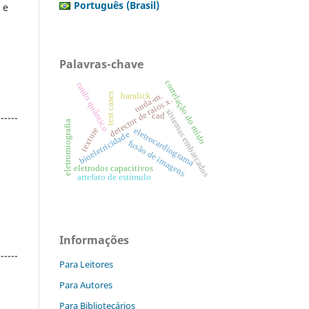
Português (Brasil)
 e
Palavras-chave
correlação do ruído
ruído quântico
haralick
onda-m.
test cases
detector de raios x.
sistemas embarcados
------
cad
eletromiografia
eletrocardiograma
texture
bioeletricidade
fusão de imagens
eletrodos capacitivos
artefato de estímulo
Informações
------
Para Leitores
Para Autores
Para Bibliotecários