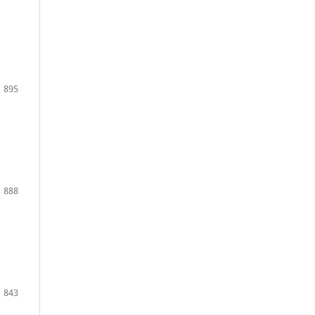
895
888
843