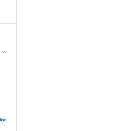
902
ical