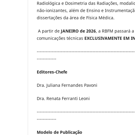
Radiológica e Dosimetria das Radiações, modalid
não-ionizantes, além de Ensino e Instrumentaç
dissertações da área de Física Médica.
A partir de
JANEIRO de 2026
, a RBFM passará a
comunicações técnicas
EXCLUSIVAMENTE EM I
-----------------------------------------------------------------
-------------
Editores-Chefe
Dra. Juliana Fernandes Pavoni
Dra. Renata Ferranti Leoni
-----------------------------------------------------------------
-------------
Modelo de Publicação