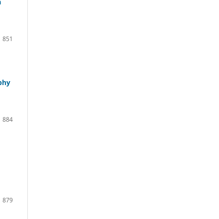
à
851
phy
884
879