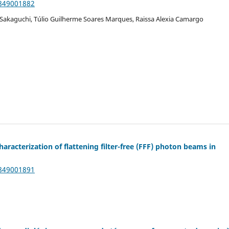
9849001882
Sakaguchi, Túlio Guilherme Soares Marques, Raissa Alexia Camargo
racterization of flattening filter-free (FFF) photon beams in
9849001891