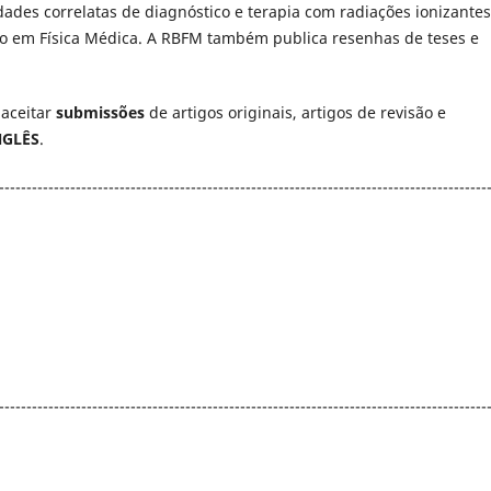
ades correlatas de diagnóstico e terapia com radiações ionizantes
ão em Física Médica. A RBFM também publica resenhas de teses e
 aceitar
submissões
de artigos originais, artigos de revisão e
NGLÊS
.
-----------------------------------------------------------------------------------------
-----------------------------------------------------------------------------------------