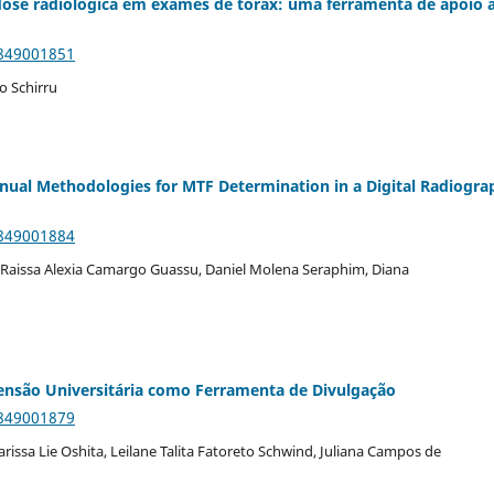
 dose radiológica em exames de tórax: uma ferramenta de apoio 
9849001851
o Schirru
l Methodologies for MTF Determination in a Digital Radiogra
9849001884
 Raissa Alexia Camargo Guassu, Daniel Molena Seraphim, Diana
tensão Universitária como Ferramenta de Divulgação
9849001879
 Larissa Lie Oshita, Leilane Talita Fatoreto Schwind, Juliana Campos de