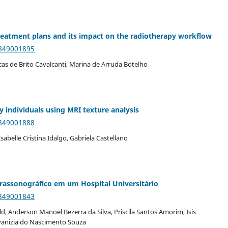
treatment plans and its impact on the radiotherapy workflow
9849001895
cas de Brito Cavalcanti, Marina de Arruda Botelho
individuals using MRI texture analysis
9849001888
sabelle Cristina Idalgo, Gabriela Castellano
assonográfico em um Hospital Universitário
9849001843
d, Anderson Manoel Bezerra da Silva, Priscila Santos Amorim, Isis
Divanizia do Nascimento Souza