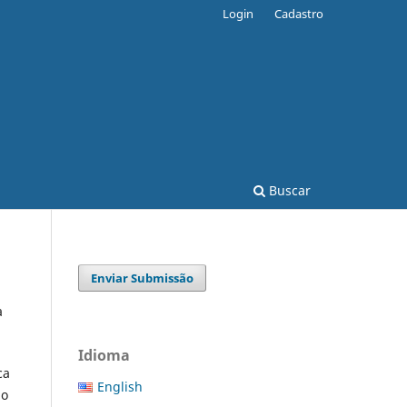
Login
Cadastro
Buscar
Enviar Submissão
a
Idioma
ca
English
ão