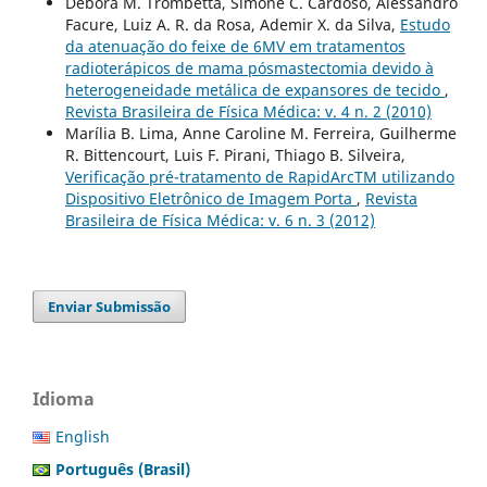
Débora M. Trombetta, Simone C. Cardoso, Alessandro
Facure, Luiz A. R. da Rosa, Ademir X. da Silva,
Estudo
da atenuação do feixe de 6MV em tratamentos
radioterápicos de mama pósmastectomia devido à
heterogeneidade metálica de expansores de tecido
,
Revista Brasileira de Física Médica: v. 4 n. 2 (2010)
Marília B. Lima, Anne Caroline M. Ferreira, Guilherme
R. Bittencourt, Luis F. Pirani, Thiago B. Silveira,
Verificação pré-tratamento de RapidArcTM utilizando
Dispositivo Eletrônico de Imagem Porta
,
Revista
Brasileira de Física Médica: v. 6 n. 3 (2012)
Enviar Submissão
Idioma
English
Português (Brasil)