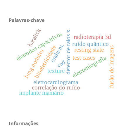
Palavras-chave
haralick
detector de raios x.
eletrodos capacitivos
radioterapia 3d
ruído quântico
onda-m.
bioeletricidade
fusão de imagens
resting state
lung nodules
eletromiografia
test cases
cad
texture
eletrocardiograma
correlação do ruído
implante mamário
Informações