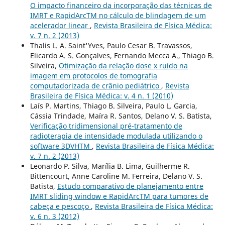
O impacto financeiro da incorporação das técnicas de
IMRT e RapidArcTM no cálculo de blindagem de um
acelerador linear
,
Revista Brasileira de Física Médica:
v. 7 n. 2 (2013)
Thalis L. A. Saint'Yves, Paulo Cesar B. Travassos,
Elicardo A. S. Gonçalves, Fernando Mecca A., Thiago B.
Silveira,
Otimização da relação dose x ruído na
imagem em protocolos de tomografia
computadorizada de crânio pediátrico
,
Revista
Brasileira de Física Médica: v. 4 n. 1 (2010)
Laís P. Martins, Thiago B. Silveira, Paulo L. Garcia,
Cássia Trindade, Maíra R. Santos, Delano V. S. Batista,
Verificação tridimensional pré-tratamento de
radioterapia de intensidade modulada utilizando o
software 3DVHTM
,
Revista Brasileira de Física Médica:
v. 7 n. 2 (2013)
Leonardo P. Silva, Marília B. Lima, Guilherme R.
Bittencourt, Anne Caroline M. Ferreira, Delano V. S.
Batista,
Estudo comparativo de planejamento entre
IMRT sliding window e RapidArcTM para tumores de
cabeça e pescoço
,
Revista Brasileira de Física Médica:
v. 6 n. 3 (2012)