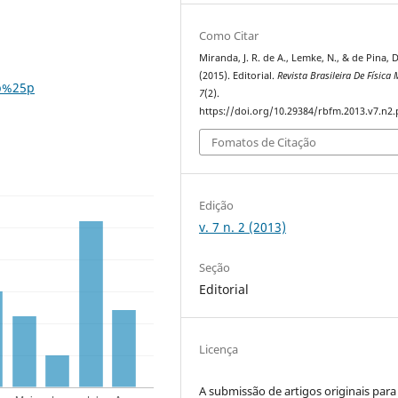
Como Citar
Miranda, J. R. de A., Lemke, N., & de Pina, D
(2015). Editorial.
Revista Brasileira De Física
.p%25p
7
(2).
https://doi.org/10.29384/rbfm.2013.v7.n2
Fomatos de Citação
Edição
v. 7 n. 2 (2013)
Seção
Editorial
Licença
A submissão de artigos originais para