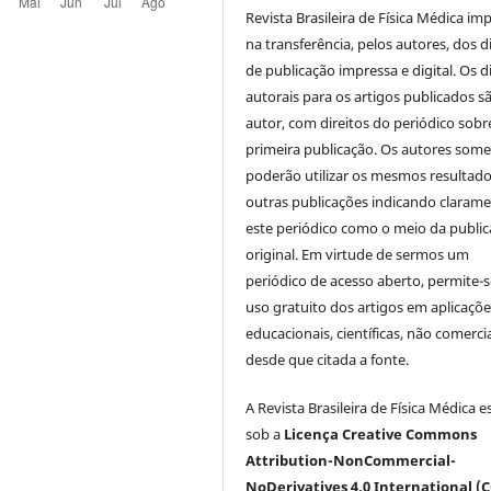
Revista Brasileira de Física Médica imp
na transferência, pelos autores, dos d
de publicação impressa e digital. Os d
autorais para os artigos publicados s
autor, com direitos do periódico sobr
primeira publicação. Os autores som
poderão utilizar os mesmos resultad
outras publicações indicando claram
este periódico como o meio da publi
original. Em virtude de sermos um
periódico de acesso aberto, permite-s
uso gratuito dos artigos em aplicaçõe
educacionais, científicas, não comercia
desde que citada a fonte.
A Revista Brasileira de Física Médica e
sob a
Licença Creative Commons
Attribution-NonCommercial-
NoDerivatives 4.0 International (C