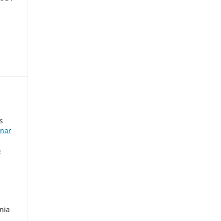
s
onar
o
,
nia