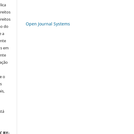
lica
ireitos
ireitos
Open Journal Systems
ão do
e a
ente
os em
ente
cação
e o
s
is,
stá
C BY-