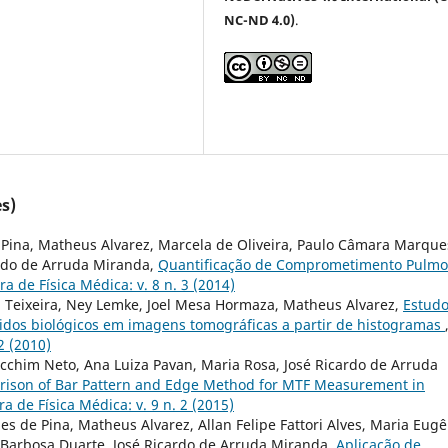
NC-ND 4.0)
.
s)
Pina, Matheus Alvarez, Marcela de Oliveira, Paulo Câmara Marque
ardo de Arruda Miranda,
Quantificação de Comprometimento Pulm
ra de Física Médica: v. 8 n. 3 (2014)
 S. Teixeira, Ney Lemke, Joel Mesa Hormaza, Matheus Alvarez,
Estud
ecidos biológicos em imagens tomográficas a partir de histogramas
 2 (2010)
cchim Neto, Ana Luiza Pavan, Maria Rosa, José Ricardo de Arruda
ison of Bar Pattern and Edge Method for MTF Measurement in
ra de Física Médica: v. 9 n. 2 (2015)
s de Pina, Matheus Alvarez, Allan Felipe Fattori Alves, Maria Eugê
o Barbosa Duarte, José Ricardo de Arruda Miranda,
Aplicação de