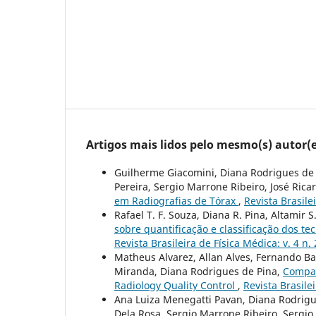
Artigos mais lidos pelo mesmo(s) autor(e
Guilherme Giacomini, Diana Rodrigues de 
Pereira, Sergio Marrone Ribeiro, José Ric
em Radiografias de Tórax
,
Revista Brasilei
Rafael T. F. Souza, Diana R. Pina, Altamir
sobre quantificação e classificação dos t
Revista Brasileira de Física Médica: v. 4 n.
Matheus Alvarez, Allan Alves, Fernando Ba
Miranda, Diana Rodrigues de Pina,
Compar
Radiology Quality Control
,
Revista Brasilei
Ana Luiza Menegatti Pavan, Diana Rodrigue
Dela Rosa, Sergio Marrone Ribeiro, Sergi