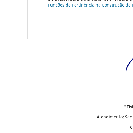
Funções de Pertinência na Construção d
"Físi
Atendimento: Segunda á Sexta-feir
Telefone/WhatsApp: (