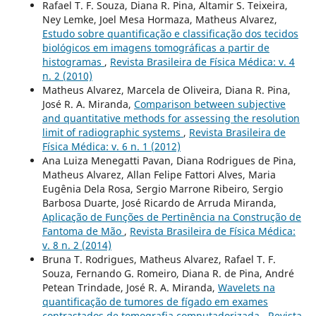
Rafael T. F. Souza, Diana R. Pina, Altamir S. Teixeira,
Ney Lemke, Joel Mesa Hormaza, Matheus Alvarez,
Estudo sobre quantificação e classificação dos tecidos
biológicos em imagens tomográficas a partir de
histogramas
,
Revista Brasileira de Física Médica: v. 4
n. 2 (2010)
Matheus Alvarez, Marcela de Oliveira, Diana R. Pina,
José R. A. Miranda,
Comparison between subjective
and quantitative methods for assessing the resolution
limit of radiographic systems
,
Revista Brasileira de
Física Médica: v. 6 n. 1 (2012)
Ana Luiza Menegatti Pavan, Diana Rodrigues de Pina,
Matheus Alvarez, Allan Felipe Fattori Alves, Maria
Eugênia Dela Rosa, Sergio Marrone Ribeiro, Sergio
Barbosa Duarte, José Ricardo de Arruda Miranda,
Aplicação de Funções de Pertinência na Construção de
Fantoma de Mão
,
Revista Brasileira de Física Médica:
v. 8 n. 2 (2014)
Bruna T. Rodrigues, Matheus Alvarez, Rafael T. F.
Souza, Fernando G. Romeiro, Diana R. de Pina, André
Petean Trindade, José R. A. Miranda,
Wavelets na
quantificação de tumores de fígado em exames
contrastados de tomografia computadorizada
,
Revista