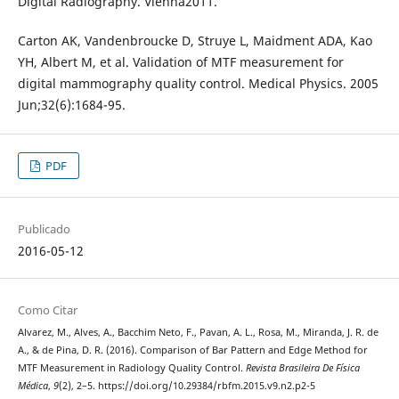
Digital Radiography. Vienna2011.
Carton AK, Vandenbroucke D, Struye L, Maidment ADA, Kao
YH, Albert M, et al. Validation of MTF measurement for
digital mammography quality control. Medical Physics. 2005
Jun;32(6):1684-95.
PDF
Publicado
2016-05-12
Como Citar
Alvarez, M., Alves, A., Bacchim Neto, F., Pavan, A. L., Rosa, M., Miranda, J. R. de
A., & de Pina, D. R. (2016). Comparison of Bar Pattern and Edge Method for
MTF Measurement in Radiology Quality Control.
Revista Brasileira De Física
Médica
,
9
(2), 2–5. https://doi.org/10.29384/rbfm.2015.v9.n2.p2-5