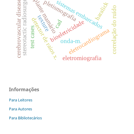
implante mamário
stereotactic radiosurgery
sistemas embarcados
pletismografia
cerebrovascular disease
haralick
correlação do ruído
texture
detector de raios x.
cad
bioeletricidade
test cases
eletrocardiograma
onda-m.
eletromiografia
Informações
Para Leitores
Para Autores
Para Bibliotecários