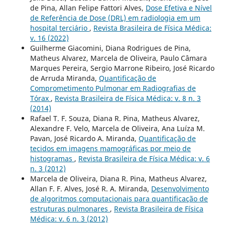
de Pina, Allan Felipe Fattori Alves,
Dose Efetiva e Nível
de Referência de Dose (DRL) em radiologia em um
hospital terciário
,
Revista Brasileira de Física Médica:
v. 16 (2022)
Guilherme Giacomini, Diana Rodrigues de Pina,
Matheus Alvarez, Marcela de Oliveira, Paulo Câmara
Marques Pereira, Sergio Marrone Ribeiro, José Ricardo
de Arruda Miranda,
Quantificação de
Comprometimento Pulmonar em Radiografias de
Tórax
,
Revista Brasileira de Física Médica: v. 8 n. 3
(2014)
Rafael T. F. Souza, Diana R. Pina, Matheus Alvarez,
Alexandre F. Velo, Marcela de Oliveira, Ana Luíza M.
Pavan, José Ricardo A. Miranda,
Quantificação de
tecidos em imagens mamográficas por meio de
histogramas
,
Revista Brasileira de Física Médica: v. 6
n. 3 (2012)
Marcela de Oliveira, Diana R. Pina, Matheus Alvarez,
Allan F. F. Alves, José R. A. Miranda,
Desenvolvimento
de algoritmos computacionais para quantificação de
estruturas pulmonares
,
Revista Brasileira de Física
Médica: v. 6 n. 3 (2012)