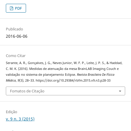
PDF
Publicado
2016-06-06
Como Citar
Serante, A. R., Gonçalves, J. G., Neves Junior, W. F. P., Leite, J. P. S., & Haddad,
C. M. K. (2016). Medidas de atenuação da mesa BrainLAB Imaging Couch e
validação no sistema de planejamento Eclipse.
Revista Brasileira De Física
Médica
,
9
(3), 28–33. https://doi.org/10.29384/rbfm.2015.v9.n3.p28-33
Fomatos de Citação
Edição
v. 9 n. 3 (2015)