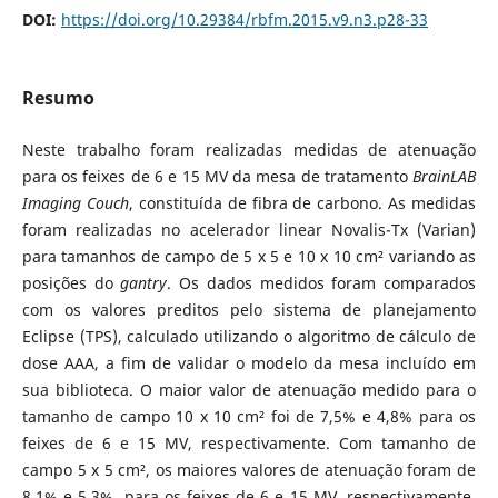
DOI:
https://doi.org/10.29384/rbfm.2015.v9.n3.p28-33
Resumo
Neste trabalho foram realizadas medidas de atenuação
para os feixes de 6 e 15 MV da mesa de tratamento
BrainLAB
Imaging Couch
, constituída de fibra de carbono. As medidas
foram realizadas no acelerador linear Novalis-Tx (Varian)
para tamanhos de campo de 5 x 5 e 10 x 10 cm² variando as
posições do
gantry
. Os dados medidos foram comparados
com os valores preditos pelo sistema de planejamento
Eclipse (TPS), calculado utilizando o algoritmo de cálculo de
dose AAA, a fim de validar o modelo da mesa incluído em
sua biblioteca. O maior valor de atenuação medido para o
tamanho de campo 10 x 10 cm² foi de 7,5% e 4,8% para os
feixes de 6 e 15 MV, respectivamente. Com tamanho de
campo 5 x 5 cm², os maiores valores de atenuação foram de
8,1% e 5,3%, para os feixes de 6 e 15 MV, respectivamente.