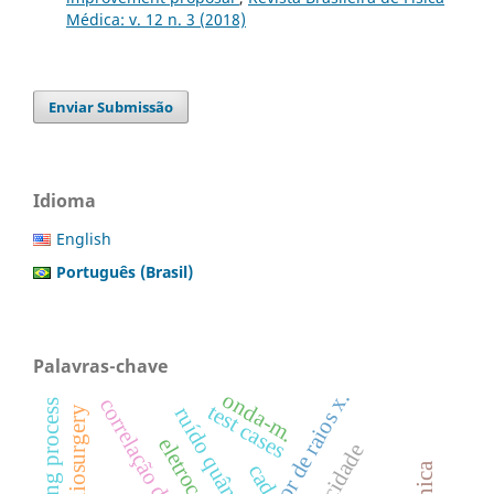
Médica: v. 12 n. 3 (2018)
Enviar Submissão
Idioma
English
Português (Brasil)
Palavras-chave
onda-m.
detector de raios x.
correlação do ruído
test cases
ruído quântico
cad