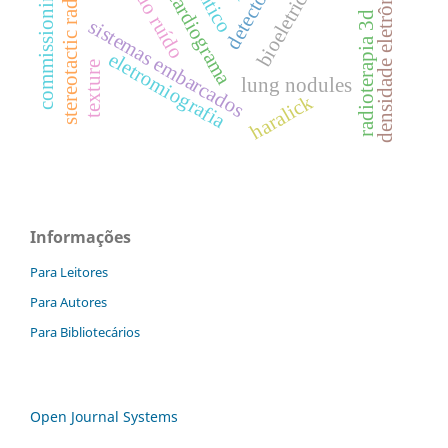
commissioning process
stereotactic radiosurgery
eletrocardiograma
bioeletricidade
densidade eletrônica
radioterapia 3d
sistemas embarcados
eletromiografia
texture
lung nodules
haralick
Informações
Para Leitores
Para Autores
Para Bibliotecários
Open Journal Systems