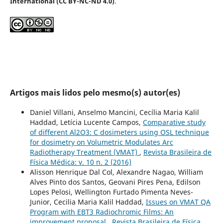
International (CC BY-NC-ND 4.0)
.
Artigos mais lidos pelo mesmo(s) autor(es)
Daniel Villani, Anselmo Mancini, Cecília Maria Kalil
Haddad, Letícia Lucente Campos,
Comparative study
of different Al2O3: C dosimeters using OSL technique
for dosimetry on Volumetric Modulates Arc
Radiotherapy Treatment (VMAT)
,
Revista Brasileira de
Física Médica: v. 10 n. 2 (2016)
Alisson Henrique Dal Col, Alexandre Nagao, William
Alves Pinto dos Santos, Geovani Pires Pena, Edilson
Lopes Pelosi, Wellington Furtado Pimenta Neves-
Junior, Cecilia Maria Kalil Haddad,
Issues on VMAT QA
Program with EBT3 Radiochromic Films: An
improvement proposal
,
Revista Brasileira de Física