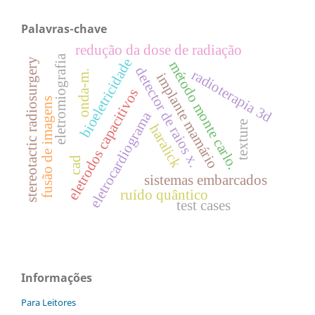
Palavras-chave
redução da dose de radiação
eletromiografia
bioeletricidade
stereotactic radiosurgery
método monte carlo.
detector de raios x.
radioterapia 3d
onda-m.
implante mamário
eletrodos capacitivos
fusão de imagens
eletrocardiograma
texture
haralick
cad
sistemas embarcados
ruído quântico
test cases
Informações
Para Leitores