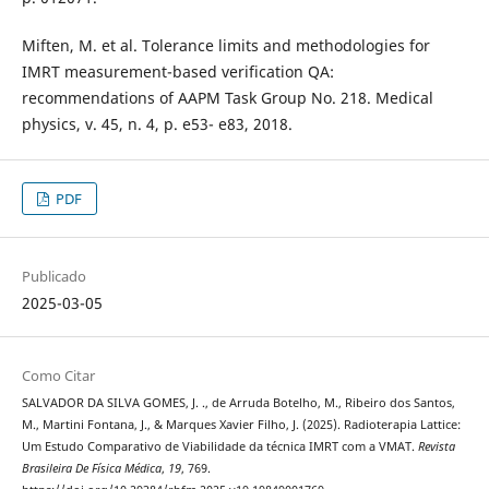
Miften, M. et al. Tolerance limits and methodologies for
IMRT measurement-based verification QA:
recommendations of AAPM Task Group No. 218. Medical
physics, v. 45, n. 4, p. e53- e83, 2018.
PDF
Publicado
2025-03-05
Como Citar
SALVADOR DA SILVA GOMES, J. ., de Arruda Botelho, M., Ribeiro dos Santos,
M., Martini Fontana, J., & Marques Xavier Filho, J. (2025). Radioterapia Lattice:
Um Estudo Comparativo de Viabilidade da técnica IMRT com a VMAT.
Revista
Brasileira De Física Médica
,
19
, 769.