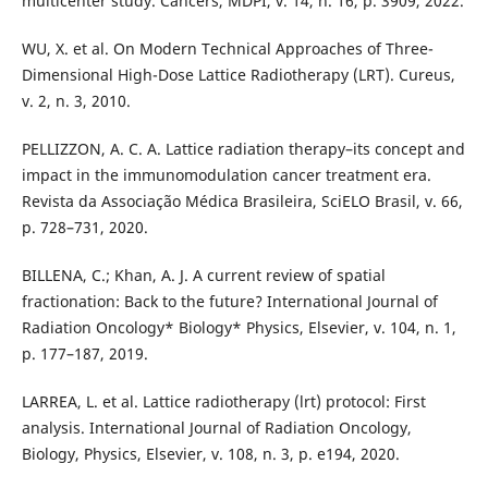
multicenter study. Cancers, MDPI, v. 14, n. 16, p. 3909, 2022.
WU, X. et al. On Modern Technical Approaches of Three-
Dimensional High-Dose Lattice Radiotherapy (LRT). Cureus,
v. 2, n. 3, 2010.
PELLIZZON, A. C. A. Lattice radiation therapy–its concept and
impact in the immunomodulation cancer treatment era.
Revista da Associação Médica Brasileira, SciELO Brasil, v. 66,
p. 728–731, 2020.
BILLENA, C.; Khan, A. J. A current review of spatial
fractionation: Back to the future? International Journal of
Radiation Oncology* Biology* Physics, Elsevier, v. 104, n. 1,
p. 177–187, 2019.
LARREA, L. et al. Lattice radiotherapy (lrt) protocol: First
analysis. International Journal of Radiation Oncology,
Biology, Physics, Elsevier, v. 108, n. 3, p. e194, 2020.