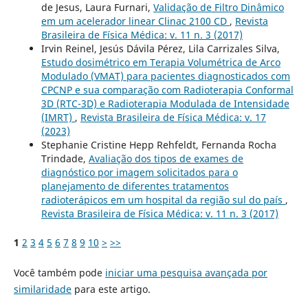
de Jesus, Laura Furnari,
Validação de Filtro Dinâmico
em um acelerador linear Clinac 2100 CD
,
Revista
Brasileira de Física Médica: v. 11 n. 3 (2017)
Irvin Reinel, Jesús Dávila Pérez, Lila Carrizales Silva,
Estudo dosimétrico em Terapia Volumétrica de Arco
Modulado (VMAT) para pacientes diagnosticados com
CPCNP e sua comparação com Radioterapia Conformal
3D (RTC-3D) e Radioterapia Modulada de Intensidade
(IMRT)
,
Revista Brasileira de Física Médica: v. 17
(2023)
Stephanie Cristine Hepp Rehfeldt, Fernanda Rocha
Trindade,
Avaliação dos tipos de exames de
diagnóstico por imagem solicitados para o
planejamento de diferentes tratamentos
radioterápicos em um hospital da região sul do país
,
Revista Brasileira de Física Médica: v. 11 n. 3 (2017)
1
2
3
4
5
6
7
8
9
10
>
>>
Você também pode
iniciar uma pesquisa avançada por
similaridade
para este artigo.