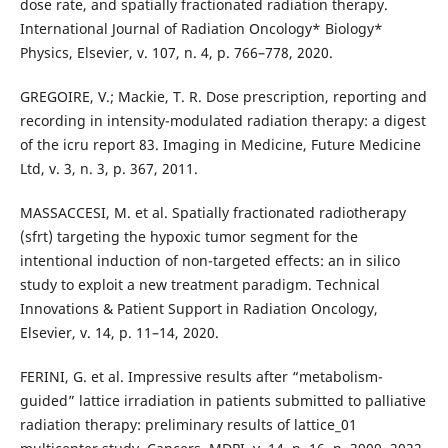
dose rate, and spatially fractionated radiation therapy.
International Journal of Radiation Oncology* Biology*
Physics, Elsevier, v. 107, n. 4, p. 766–778, 2020.
GREGOIRE, V.; Mackie, T. R. Dose prescription, reporting and
recording in intensity-modulated radiation therapy: a digest
of the icru report 83. Imaging in Medicine, Future Medicine
Ltd, v. 3, n. 3, p. 367, 2011.
MASSACCESI, M. et al. Spatially fractionated radiotherapy
(sfrt) targeting the hypoxic tumor segment for the
intentional induction of non-targeted effects: an in silico
study to exploit a new treatment paradigm. Technical
Innovations & Patient Support in Radiation Oncology,
Elsevier, v. 14, p. 11–14, 2020.
FERINI, G. et al. Impressive results after “metabolism-
guided” lattice irradiation in patients submitted to palliative
radiation therapy: preliminary results of lattice_01