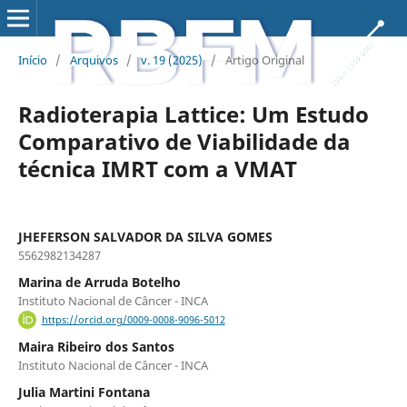
Início
/
Arquivos
/
v. 19 (2025)
/
Artigo Original
Radioterapia Lattice: Um Estudo
Comparativo de Viabilidade da
técnica IMRT com a VMAT
JHEFERSON SALVADOR DA SILVA GOMES
5562982134287
Marina de Arruda Botelho
Instituto Nacional de Câncer - INCA
https://orcid.org/0009-0008-9096-5012
Maira Ribeiro dos Santos
Instituto Nacional de Câncer - INCA
Julia Martini Fontana