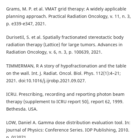
Grams, M. P. et al. VMAT grid therapy: A widely applicable
planning approach. Practical Radiation Oncology, v. 11, n. 3,
p. e339-e347, 2021.
DurisetiI, S. et al. Spatially fractionated stereotactic body
radiation therapy (Lattice) for large tumors. Advances in
Radiation Oncology, v. 6, n. 3, p. 100639, 2021.
TIMMERMAN, R A story of hypofractionation and the table
on the wall. Int. J. Radiat. Oncol. Biol. Phys. 112(1):4–21;
2021. doi:10.1016/j.ijrobp.2021.09.027.
ICRU. Prescribing, recording and reporting photon beam
therapy (supplement to ICRU report 50), report 62, 1999.
Bethesda. USA.
LOW, Daniel A. Gamma dose distribution evaluation tool. In:
Journal of Physics: Conference Series. IOP Publishing, 2010.
p. 012071.