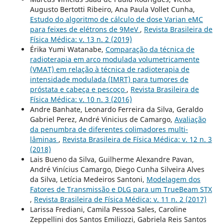
Augusto Bertotti Ribeiro, Ana Paula Vollet Cunha,
Estudo do algoritmo de cálculo de dose Varian eMC
para feixes de elétrons de 9MeV
,
Revista Brasileira de
Física Médica: v. 13 n. 2 (2019)
Érika Yumi Watanabe,
Comparação da técnica de
radioterapia em arco modulada volumetricamente
(VMAT) em relação à técnica de radioterapia de
intensidade modulada (IMRT) para tumores de
próstata e cabeça e pescoço
,
Revista Brasileira de
Física Médica: v. 10 n. 3 (2016)
Andre Banhate, Leonardo Ferreira da Silva, Geraldo
Gabriel Perez, André Vinicius de Camargo,
Avaliação
da penumbra de diferentes colimadores multi-
lâminas
,
Revista Brasileira de Física Médica: v. 12 n. 3
(2018)
Lais Bueno da Silva, Guilherme Alexandre Pavan,
André Vinícius Camargo, Diego Cunha Silveira Alves
da Silva, Letícia Medeiros Santoni,
Modelagem dos
Fatores de Transmissão e DLG para um TrueBeam STX
,
Revista Brasileira de Física Médica: v. 11 n. 2 (2017)
Larissa Frediani, Camila Pessoa Sales, Caroline
Zeppellini dos Santos Emiliozzi, Gabriela Reis Santos