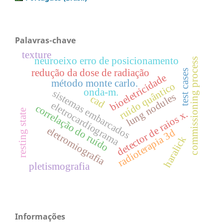
Palavras-chave
texture
neuroeixo erro de posicionamento
commissioning process
redução da dose de radiação
test cases
bioeletricidade
método monte carlo.
ruído quântico
onda-m.
sistemas embarcados
lung nodules
cad
eletrocardiograma
correlação do ruído
resting state
detector de raios x.
eletromiografia
radioterapia 3d
haralick
pletismografia
Informações