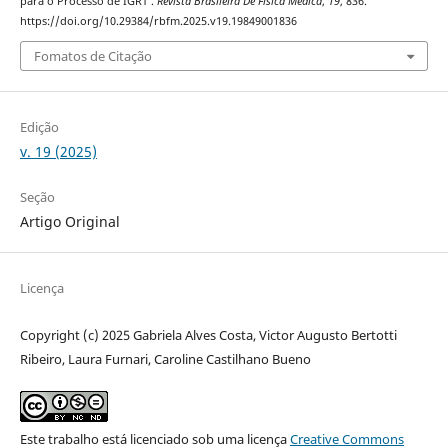
para o Processo de IGRT .
Revista Brasileira De Física Médica
,
19
, 836.
https://doi.org/10.29384/rbfm.2025.v19.19849001836
Fomatos de Citação
Edição
v. 19 (2025)
Seção
Artigo Original
Licença
Copyright (c) 2025 Gabriela Alves Costa, Victor Augusto Bertotti
Ribeiro, Laura Furnari, Caroline Castilhano Bueno
Este trabalho está licenciado sob uma licença
Creative Commons