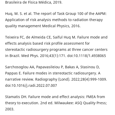
Brasileira de Física Médica, 2019.
Huq, M. S. et al. The report of Task Group 100 of the AAPM:
Application of risk analysis methods to radiation therapy
quality management Medical Physics, 2016.
Teixeira FC, de Almeida CE, Saiful Huq M. Failure mode and
effects analysis based risk profile assessment for
stereotactic radiosurgery programs at three cancer centers
in Brazil. Med Phys. 2016;43(1):171. doi:10.1118/1.4938065
Sarchosoglou AA, Papavasileiou P, Bakas A, Stasinou D,
Pappas E. Failure modes in stereotactic radiosurgery. A
narrative review. Radiography (Lond). 2022;28(4):999-1009.
doi:10.1016/j.radi.2022.07.007
Stamatis DH. Failure mode and effect analysis: FMEA from
theory to execution. 2nd ed. Milwaukee: ASQ Quality Press;
2003.