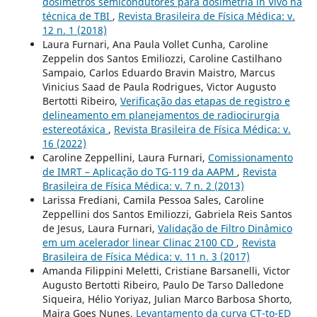
dosímetros semicondutores para dosimetria in Vivo na
técnica de TBI
,
Revista Brasileira de Física Médica: v.
12 n. 1 (2018)
Laura Furnari, Ana Paula Vollet Cunha, Caroline
Zeppelin dos Santos Emiliozzi, Caroline Castilhano
Sampaio, Carlos Eduardo Bravin Maistro, Marcus
Vinicius Saad de Paula Rodrigues, Victor Augusto
Bertotti Ribeiro,
Verificação das etapas de registro e
delineamento em planejamentos de radiocirurgia
estereotáxica
,
Revista Brasileira de Física Médica: v.
16 (2022)
Caroline Zeppellini, Laura Furnari,
Comissionamento
de IMRT – Aplicação do TG-119 da AAPM
,
Revista
Brasileira de Física Médica: v. 7 n. 2 (2013)
Larissa Frediani, Camila Pessoa Sales, Caroline
Zeppellini dos Santos Emiliozzi, Gabriela Reis Santos
de Jesus, Laura Furnari,
Validação de Filtro Dinâmico
em um acelerador linear Clinac 2100 CD
,
Revista
Brasileira de Física Médica: v. 11 n. 3 (2017)
Amanda Filippini Meletti, Cristiane Barsanelli, Victor
Augusto Bertotti Ribeiro, Paulo De Tarso Dalledone
Siqueira, Hélio Yoriyaz, Julian Marco Barbosa Shorto,
Maira Goes Nunes,
Levantamento da curva CT-to-ED