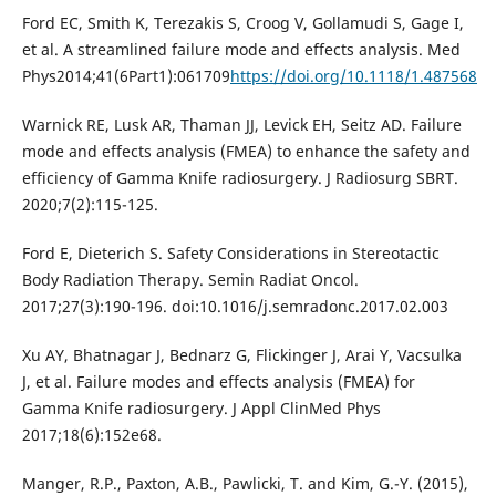
Ford EC, Smith K, Terezakis S, Croog V, Gollamudi S, Gage I,
et al. A streamlined failure mode and effects analysis. Med
Phys2014;41(6Part1):061709
https://doi.org/10.1118/1.487568
Warnick RE, Lusk AR, Thaman JJ, Levick EH, Seitz AD. Failure
mode and effects analysis (FMEA) to enhance the safety and
efficiency of Gamma Knife radiosurgery. J Radiosurg SBRT.
2020;7(2):115-125.
Ford E, Dieterich S. Safety Considerations in Stereotactic
Body Radiation Therapy. Semin Radiat Oncol.
2017;27(3):190-196. doi:10.1016/j.semradonc.2017.02.003
Xu AY, Bhatnagar J, Bednarz G, Flickinger J, Arai Y, Vacsulka
J, et al. Failure modes and effects analysis (FMEA) for
Gamma Knife radiosurgery. J Appl ClinMed Phys
2017;18(6):152e68.
Manger, R.P., Paxton, A.B., Pawlicki, T. and Kim, G.-Y. (2015),