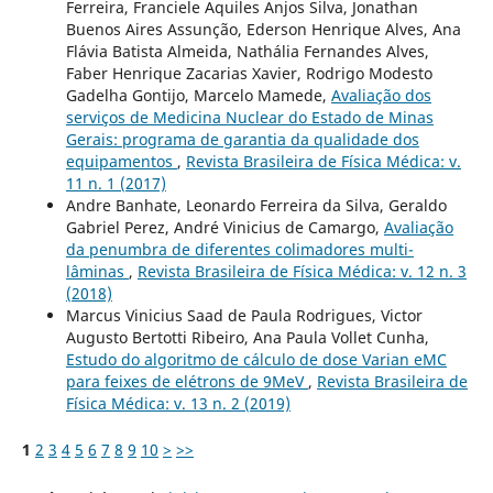
Ferreira, Franciele Aquiles Anjos Silva, Jonathan
Buenos Aires Assunção, Ederson Henrique Alves, Ana
Flávia Batista Almeida, Nathália Fernandes Alves,
Faber Henrique Zacarias Xavier, Rodrigo Modesto
Gadelha Gontijo, Marcelo Mamede,
Avaliação dos
serviços de Medicina Nuclear do Estado de Minas
Gerais: programa de garantia da qualidade dos
equipamentos
,
Revista Brasileira de Física Médica: v.
11 n. 1 (2017)
Andre Banhate, Leonardo Ferreira da Silva, Geraldo
Gabriel Perez, André Vinicius de Camargo,
Avaliação
da penumbra de diferentes colimadores multi-
lâminas
,
Revista Brasileira de Física Médica: v. 12 n. 3
(2018)
Marcus Vinicius Saad de Paula Rodrigues, Victor
Augusto Bertotti Ribeiro, Ana Paula Vollet Cunha,
Estudo do algoritmo de cálculo de dose Varian eMC
para feixes de elétrons de 9MeV
,
Revista Brasileira de
Física Médica: v. 13 n. 2 (2019)
1
2
3
4
5
6
7
8
9
10
>
>>