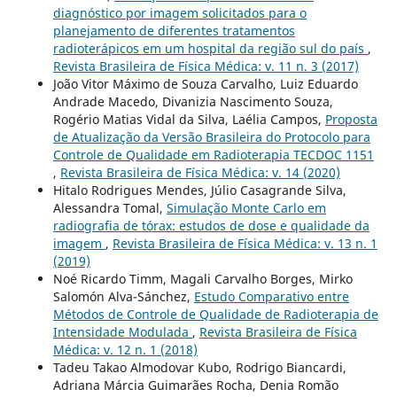
diagnóstico por imagem solicitados para o
planejamento de diferentes tratamentos
radioterápicos em um hospital da região sul do país
,
Revista Brasileira de Física Médica: v. 11 n. 3 (2017)
João Vitor Máximo de Souza Carvalho, Luiz Eduardo
Andrade Macedo, Divanizia Nascimento Souza,
Rogério Matias Vidal da Silva, Laélia Campos,
Proposta
de Atualização da Versão Brasileira do Protocolo para
Controle de Qualidade em Radioterapia TECDOC 1151
,
Revista Brasileira de Física Médica: v. 14 (2020)
Hitalo Rodrigues Mendes, Júlio Casagrande Silva,
Alessandra Tomal,
Simulação Monte Carlo em
radiografia de tórax: estudos de dose e qualidade da
imagem
,
Revista Brasileira de Física Médica: v. 13 n. 1
(2019)
Noé Ricardo Timm, Magali Carvalho Borges, Mirko
Salomón Alva-Sánchez,
Estudo Comparativo entre
Métodos de Controle de Qualidade de Radioterapia de
Intensidade Modulada
,
Revista Brasileira de Física
Médica: v. 12 n. 1 (2018)
Tadeu Takao Almodovar Kubo, Rodrigo Biancardi,
Adriana Márcia Guimarães Rocha, Denia Romão