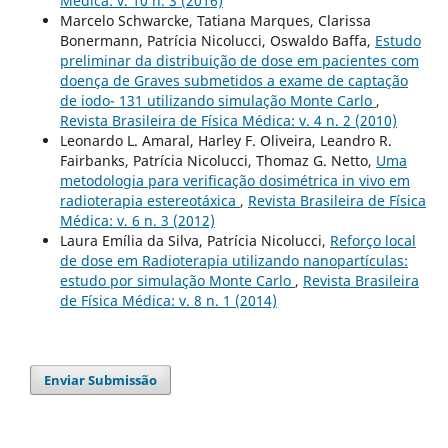
Médica: v. 10 n. 3 (2016)
Marcelo Schwarcke, Tatiana Marques, Clarissa
Bonermann, Patrícia Nicolucci, Oswaldo Baffa,
Estudo
preliminar da distribuição de dose em pacientes com
doença de Graves submetidos a exame de captação
de iodo- 131 utilizando simulação Monte Carlo
,
Revista Brasileira de Física Médica: v. 4 n. 2 (2010)
Leonardo L. Amaral, Harley F. Oliveira, Leandro R.
Fairbanks, Patrícia Nicolucci, Thomaz G. Netto,
Uma
metodologia para verificação dosimétrica in vivo em
radioterapia estereotáxica
,
Revista Brasileira de Física
Médica: v. 6 n. 3 (2012)
Laura Emília da Silva, Patrícia Nicolucci,
Reforço local
de dose em Radioterapia utilizando nanopartículas:
estudo por simulação Monte Carlo
,
Revista Brasileira
de Física Médica: v. 8 n. 1 (2014)
Enviar Submissão