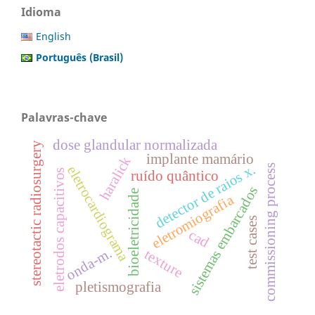
Idioma
English
Português (Brasil)
Palavras-chave
dose glandular normalizada
stereotactic radiosurgery
implante mamário
haralick
detector de raios x.
commissioning process
eletrocardiograma
eletrodos capacitivos
ruído quântico
sistemas embarcados
bioeletricidade
eletromiografia
test cases
cad
onda-m.
texture
pletismografia